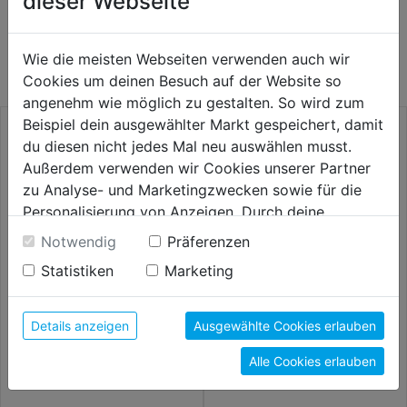
dieser Webseite
WEITERE PRODUKTE AUS DIESER
KATEGORIE
Wie die meisten Webseiten verwenden auch wir
Cookies um deinen Besuch auf der Website so
angenehm wie möglich zu gestalten. So wird zum
Beispiel dein ausgewählter Markt gespeichert, damit
du diesen nicht jedes Mal neu auswählen musst.
Außerdem verwenden wir Cookies unserer Partner
zu Analyse- und Marketingzwecken sowie für die
Personalisierung von Anzeigen. Durch deine
Einwilligung werden die Daten von Drittanbieter,
Notwendig
Präferenzen
unter anderem auch in den USA, verarbeitet.
Statistiken
Marketing
Durch Klick auf "Alle Cookies erlauben" stimmst du
der Verwendung aller Cookies zu. Unter "Details
4-Backen Mundstück Stahl IG
anzeigen" findest du alle Infos zu den
Trichter aus Polyäthylen
Details anzeigen
Ausgewählte Cookies erlauben
1/8" DM 15mm SB
unterschiedlichen Cookies, unter "Cookies
Alle Cookies erlauben
Konfigurieren" kannst du auswählen, welche Cookies
6,29€
6,59€
du zulassen möchtest und welche nicht.