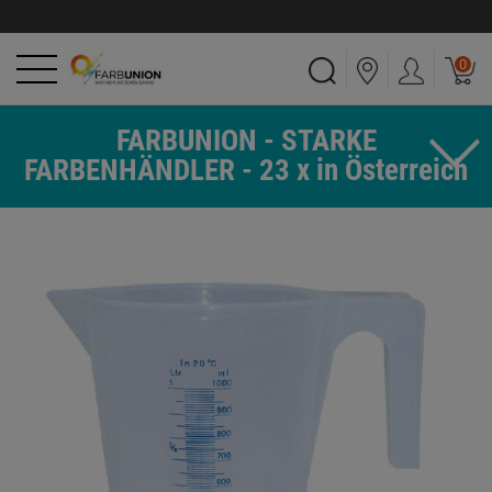
0
FARBUNION - STARKE
FARBENHÄNDLER - 23 x in Österreich