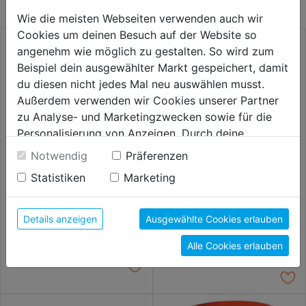
Wie die meisten Webseiten verwenden auch wir
Cookies um deinen Besuch auf der Website so
angenehm wie möglich zu gestalten. So wird zum
Beispiel dein ausgewählter Markt gespeichert, damit
du diesen nicht jedes Mal neu auswählen musst.
Außerdem verwenden wir Cookies unserer Partner
zu Analyse- und Marketingzwecken sowie für die
Personalisierung von Anzeigen. Durch deine
Einwilligung werden die Daten von Drittanbieter,
Notwendig
Präferenzen
unter anderem auch in den USA, verarbeitet.
Statistiken
Marketing
Durch Klick auf "Alle Cookies erlauben" stimmst du
Trichtersatz Kunststoff 4tlg.
Messbecher Kunststoff
der Verwendung aller Cookies zu. Unter "Details
DM 50, 75, 100, 120mm
transp.
anzeigen" findest du alle Infos zu den
Details anzeigen
Ausgewählte Cookies erlauben
5,59€
5,79€
unterschiedlichen Cookies, unter "Cookies
Alle Cookies erlauben
Konfigurieren" kannst du auswählen, welche Cookies
du zulassen möchtest und welche nicht.
Weitere Informationen findest du in unserer
Datenschutzerklärung
.