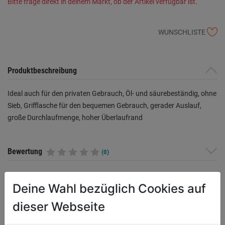
Bitte frage direkt in deinem Markt, ob der Artikel verfügbar ist.
WUNSCHLISTE
Produktbeschreibung
Ideal auch für den privaten Gebrauch, Öl- und säurebeständig, ohne
Sieb, Grifflasche für den bequemen Gebrauch, gerader Auslauf,
große Durchlaufmenge, hoher Überlaufrand
Bewertung
(0)
Deine Wahl bezüglich Cookies auf
WEITERE PRODUKTE AUS DIESER
dieser Webseite
KATEGORIE