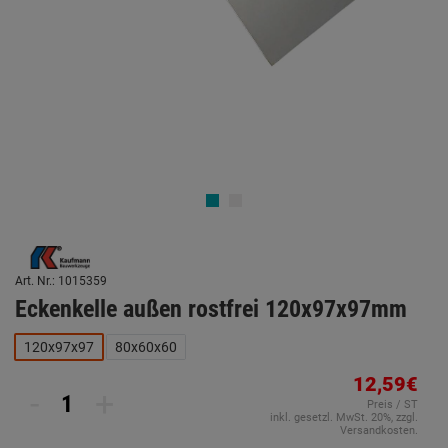
Art. Nr.: 1015359
Eckenkelle außen rostfrei 120x97x97mm
120x97x97
80x60x60
12,59€
-
+
Preis / ST
inkl. gesetzl. MwSt. 20%, zzgl.
Versandkosten.