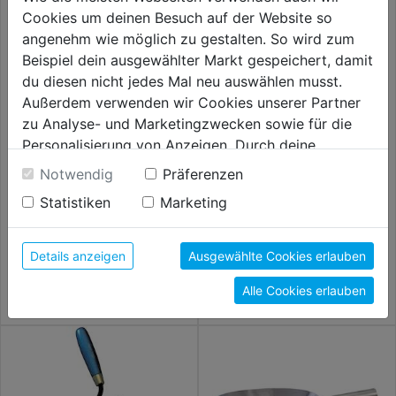
Cookies um deinen Besuch auf der Website so
angenehm wie möglich zu gestalten. So wird zum
Beispiel dein ausgewählter Markt gespeichert, damit
du diesen nicht jedes Mal neu auswählen musst.
Außerdem verwenden wir Cookies unserer Partner
zu Analyse- und Marketingzwecken sowie für die
Personalisierung von Anzeigen. Durch deine
Einwilligung werden die Daten von Drittanbieter,
Notwendig
Präferenzen
unter anderem auch in den USA, verarbeitet.
Statistiken
Marketing
Maurerschnur PP-geflochten
Mörtelpfanne verzinkt DM
Durch Klick auf "Alle Cookies erlauben" stimmst du
rot 2,0mmx100m
180mm
der Verwendung aller Cookies zu. Unter "Details
anzeigen" findest du alle Infos zu den
Details anzeigen
Ausgewählte Cookies erlauben
12,99€
13,59€
unterschiedlichen Cookies, unter "Cookies
Alle Cookies erlauben
Konfigurieren" kannst du auswählen, welche Cookies
du zulassen möchtest und welche nicht.
Weitere Informationen findest du in unserer
Datenschutzerklärung
.