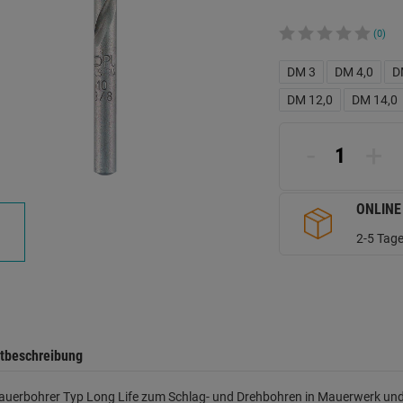
(0)
DM 3
DM 4,0
D
DM 12,0
DM 14,0
-
+
ONLINE
2-5 Tage
tbeschreibung
auerbohrer Typ Long Life zum Schlag- und Drehbohren in Mauerwerk und