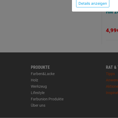
Details anzeigen
Stein
HM 2
4,99
PRODUKTE
RAT &
Farben&Lacke
Tipps
Holz
Anwen
Werkzeug
Aktion
Lifestyle
Inspira
Farbunion Produkte
Über uns