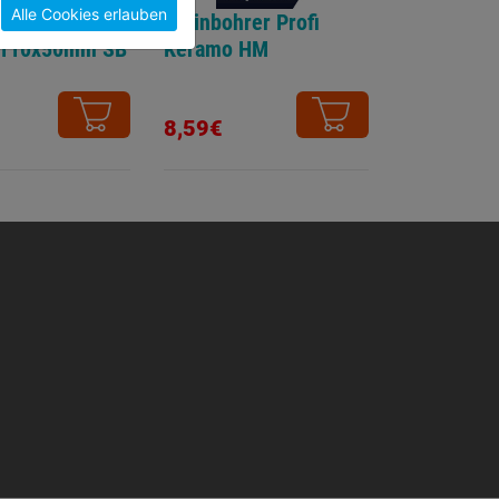
Alle Cookies erlauben
bohrer SDS-
Steinbohrer Profi
 110x50mm SB
Keramo HM
8,59€