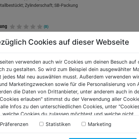
allbestückt; Zylinderschaft; SB-Packung
tung
(0)
züglich Cookies auf dieser Webseite
TERE PRODUKTE AUS DIESER KATEGORIE
seiten verwenden auch wir Cookies um deinen Besuch auf 
 zu gestalten. So wird zum Beispiel dein ausgewählter Ma
ht jedes Mal neu auswählen musst. Außerdem verwenden wi
 und Marketingzwecken sowie für die Personalisierung von 
erden die Daten von Drittanbieter, unter anderem auch in d
e Cookies erlauben" stimmst du der Verwendung aller Cookie
 alle Infos zu den unterschiedlichen Cookies, unter "Cookies
, welche Cookies du zulassen möchtest und welche nicht.
n findest du in unserer
Datenschutzerklärung
.
Präferenzen
Statistiken
Marketing