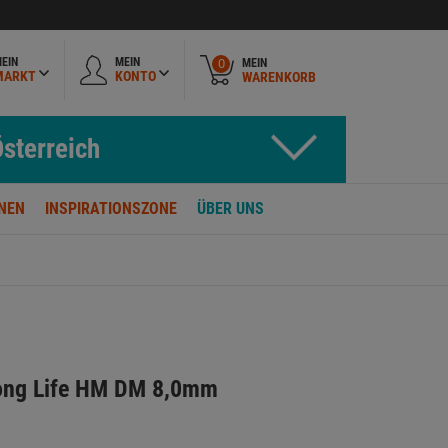
EIN
MEIN
MEIN
0
MARKT
KONTO
WARENKORB
sterreich
NEN
INSPIRATIONSZONE
ÜBER UNS
Long Life HM DM 8,0mm