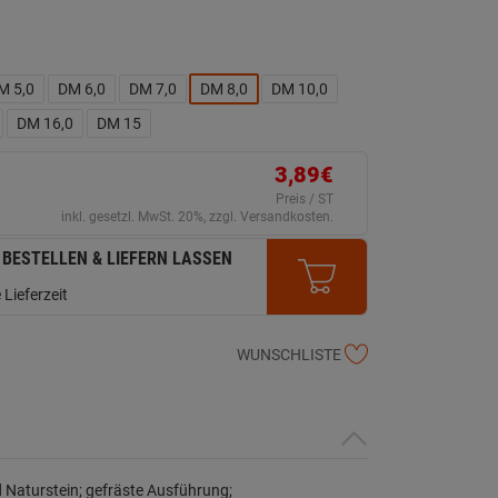
M 5,0
DM 6,0
DM 7,0
DM 8,0
DM 10,0
DM 16,0
DM 15
3,89€
Preis / ST
inkl. gesetzl. MwSt. 20%, zzgl. Versandkosten.
 BESTELLEN & LIEFERN LASSEN
 Lieferzeit
WUNSCHLISTE
 Naturstein; gefräste Ausführung;