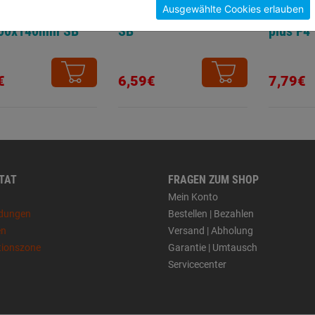
Ausgewählte Cookies erlauben
bohrer Long Life
Betonbohrer Profi HM
Hammer
00x140mm SB
SB
plus F4
€
6,59€
7,79€
 TAT
FRAGEN ZUM SHOP
Mein Konto
dungen
Bestellen | Bezahlen
en
Versand | Abholung
tionszone
Garantie | Umtausch
Servicecenter