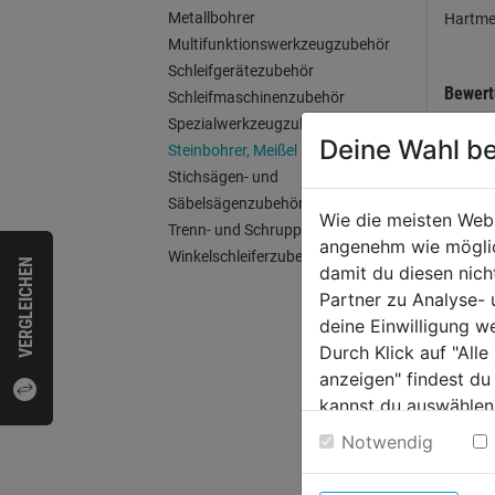
Metallbohrer
Hartmet
Multifunktionswerkzeugzubehör
Schleifgerätezubehör
Bewer
Schleifmaschinenzubehör
Spezialwerkzeugzubehör
Deine Wahl be
Steinbohrer, Meißel
Stichsägen- und
WEI
Säbelsägenzubehör
Wie die meisten Web
Trenn- und Schruppscheiben
angenehm wie möglich
Winkelschleiferzubehör
VERGLEICHEN
damit du diesen nic
Partner zu Analyse-
deine Einwilligung w
Durch Klick auf "All
anzeigen" findest du
kannst du auswählen
Weitere Informatione
Notwendig