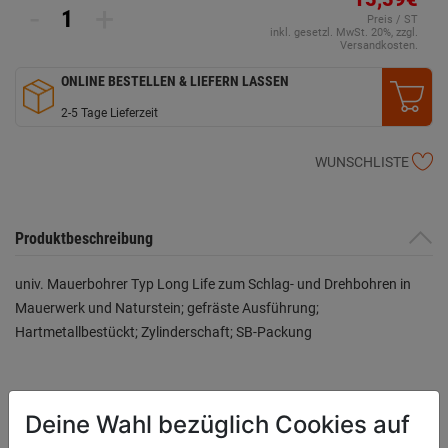
-
+
Preis / ST
inkl. gesetzl. MwSt. 20%, zzgl.
Versandkosten.
ONLINE BESTELLEN & LIEFERN LASSEN
2-5 Tage Lieferzeit
WUNSCHLISTE
Produktbeschreibung
univ. Mauerbohrer Typ Long Life zum Schlag- und Drehbohren in
Mauerwerk und Naturstein; gefräste Ausführung;
Hartmetallbestückt; Zylinderschaft; SB-Packung
Bewertung
(0)
Deine Wahl bezüglich Cookies auf