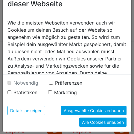
dieser Webseite
WEITERE PRODUKTE AUS DIESER
Wie die meisten Webseiten verwenden auch wir
KATEGORIE
Cookies um deinen Besuch auf der Website so
angenehm wie möglich zu gestalten. So wird zum
Beispiel dein ausgewählter Markt gespeichert, damit
du diesen nicht jedes Mal neu auswählen musst.
Außerdem verwenden wir Cookies unserer Partner
zu Analyse- und Marketingzwecken sowie für die
Personalisierung von Anzeigen. Durch deine
Einwilligung werden die Daten von Drittanbieter,
Notwendig
Präferenzen
unter anderem auch in den USA, verarbeitet.
Statistiken
Marketing
Durch Klick auf "Alle Cookies erlauben" stimmst du
der Verwendung aller Cookies zu. Unter "Details
anzeigen" findest du alle Infos zu den
Details anzeigen
Ausgewählte Cookies erlauben
Steinbohrersatz Long Life
Hammerbohrer SDS-plus F4
unterschiedlichen Cookies, unter "Cookies
TSS8 8tlg.
260x200mm SB
Alle Cookies erlauben
Konfigurieren" kannst du auswählen, welche Cookies
16,99€
16,99€
du zulassen möchtest und welche nicht.