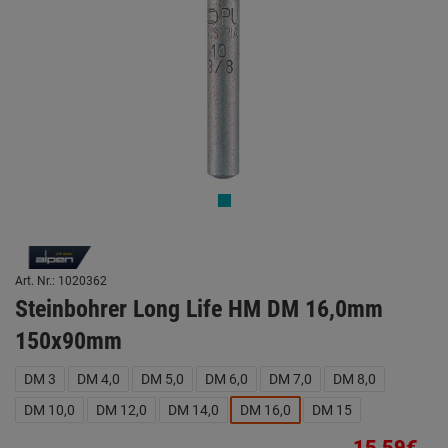
Art. Nr.: 1020362
Steinbohrer Long Life HM DM 16,0mm
150x90mm
DM 3
DM 4,0
DM 5,0
DM 6,0
DM 7,0
DM 8,0
DM 10,0
DM 12,0
DM 14,0
DM 16,0
DM 15
15,59€