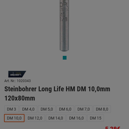
Art. Nr.: 1020343
Steinbohrer Long Life HM DM 10,0mm
120x80mm
DM 3
DM 4,0
DM 5,0
DM 6,0
DM 7,0
DM 8,0
DM 10,0
DM 12,0
DM 14,0
DM 16,0
DM 15
5,29€