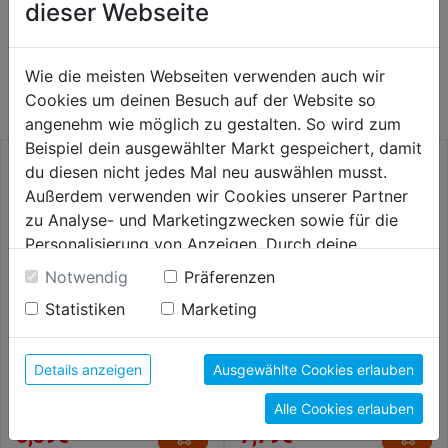
dieser Webseite
WEITERE PRODUKTE AUS DIESER
Wie die meisten Webseiten verwenden auch wir
KATEGORIE
Cookies um deinen Besuch auf der Website so
angenehm wie möglich zu gestalten. So wird zum
Beispiel dein ausgewählter Markt gespeichert, damit
du diesen nicht jedes Mal neu auswählen musst.
Außerdem verwenden wir Cookies unserer Partner
zu Analyse- und Marketingzwecken sowie für die
Personalisierung von Anzeigen. Durch deine
Einwilligung werden die Daten von Drittanbieter,
Notwendig
Präferenzen
unter anderem auch in den USA, verarbeitet.
Statistiken
Marketing
Durch Klick auf "Alle Cookies erlauben" stimmst du
der Verwendung aller Cookies zu. Unter "Details
anzeigen" findest du alle Infos zu den
Details anzeigen
Ausgewählte Cookies erlauben
Betonbohrer Profi HM SB
Hammerbohrer SDS-plus F4
unterschiedlichen Cookies, unter "Cookies
110x50mm SB
Alle Cookies erlauben
Konfigurieren" kannst du auswählen, welche Cookies
6,59€
7,79€
du zulassen möchtest und welche nicht.