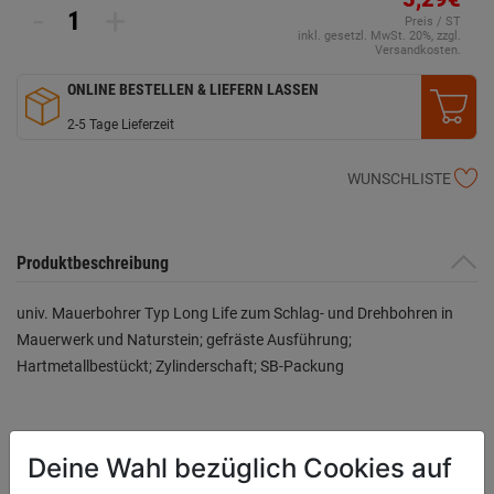
-
+
Preis / ST
inkl. gesetzl. MwSt. 20%, zzgl.
Versandkosten.
ONLINE BESTELLEN & LIEFERN LASSEN
2-5 Tage Lieferzeit
WUNSCHLISTE
Produktbeschreibung
univ. Mauerbohrer Typ Long Life zum Schlag- und Drehbohren in
Mauerwerk und Naturstein; gefräste Ausführung;
Hartmetallbestückt; Zylinderschaft; SB-Packung
Bewertung
(0)
Deine Wahl bezüglich Cookies auf