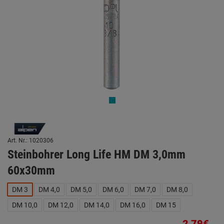
Art. Nr.: 1020306
Steinbohrer Long Life HM DM 3,0mm
60x30mm
DM 3
DM 4,0
DM 5,0
DM 6,0
DM 7,0
DM 8,0
DM 10,0
DM 12,0
DM 14,0
DM 16,0
DM 15
2,79€