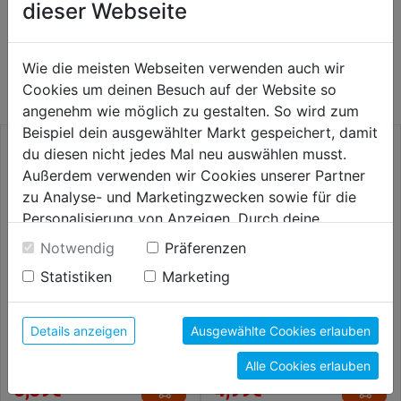
dieser Webseite
WEITERE PRODUKTE AUS DIESER
Wie die meisten Webseiten verwenden auch wir
KATEGORIE
Cookies um deinen Besuch auf der Website so
angenehm wie möglich zu gestalten. So wird zum
Beispiel dein ausgewählter Markt gespeichert, damit
du diesen nicht jedes Mal neu auswählen musst.
Außerdem verwenden wir Cookies unserer Partner
zu Analyse- und Marketingzwecken sowie für die
Personalisierung von Anzeigen. Durch deine
Einwilligung werden die Daten von Drittanbieter,
Notwendig
Präferenzen
unter anderem auch in den USA, verarbeitet.
Statistiken
Marketing
Durch Klick auf "Alle Cookies erlauben" stimmst du
der Verwendung aller Cookies zu. Unter "Details
anzeigen" findest du alle Infos zu den
Details anzeigen
Ausgewählte Cookies erlauben
Steinbohrer Long Life HM SB
Steinbohrer Long Life HM
unterschiedlichen Cookies, unter "Cookies
200x140mm SB
Alle Cookies erlauben
Konfigurieren" kannst du auswählen, welche Cookies
3,89€
4,99€
du zulassen möchtest und welche nicht.