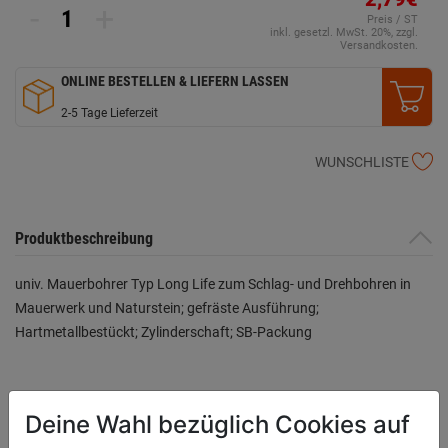
-
+
Preis / ST
inkl. gesetzl. MwSt. 20%, zzgl.
Versandkosten.
ONLINE BESTELLEN & LIEFERN LASSEN
2-5 Tage Lieferzeit
WUNSCHLISTE
Produktbeschreibung
univ. Mauerbohrer Typ Long Life zum Schlag- und Drehbohren in
Mauerwerk und Naturstein; gefräste Ausführung;
Hartmetallbestückt; Zylinderschaft; SB-Packung
Bewertung
(0)
Deine Wahl bezüglich Cookies auf