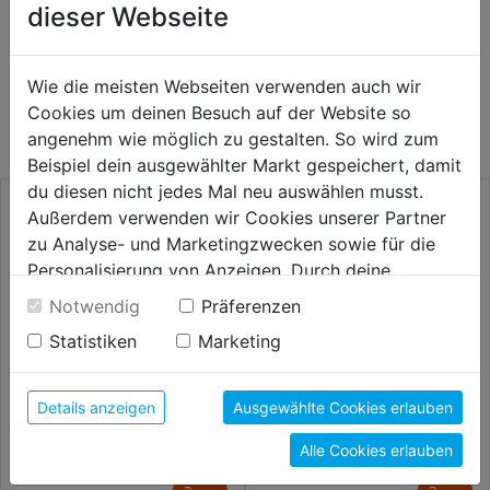
dieser Webseite
WEITERE PRODUKTE AUS DIESER
Wie die meisten Webseiten verwenden auch wir
KATEGORIE
Cookies um deinen Besuch auf der Website so
angenehm wie möglich zu gestalten. So wird zum
Beispiel dein ausgewählter Markt gespeichert, damit
du diesen nicht jedes Mal neu auswählen musst.
Außerdem verwenden wir Cookies unserer Partner
zu Analyse- und Marketingzwecken sowie für die
Personalisierung von Anzeigen. Durch deine
Einwilligung werden die Daten von Drittanbieter,
Notwendig
Präferenzen
unter anderem auch in den USA, verarbeitet.
Statistiken
Marketing
Durch Klick auf "Alle Cookies erlauben" stimmst du
der Verwendung aller Cookies zu. Unter "Details
anzeigen" findest du alle Infos zu den
Details anzeigen
Ausgewählte Cookies erlauben
unterschiedlichen Cookies, unter "Cookies
Hammerbohrersatz SDS-plus
Hammerbohrersatz KM7 SDS-
Alle Cookies erlauben
Konfigurieren" kannst du auswählen, welche Cookies
Force X 4-Schneider 5tlg.
plus F4 7tlg. DM 5,0-12,0mm
du zulassen möchtest und welche nicht.