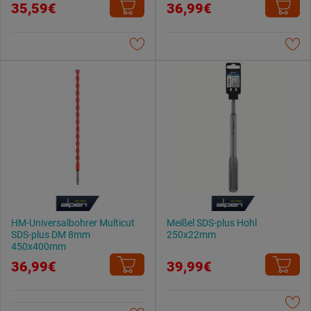
35,59€
36,99€
Weitere Informationen findest du in unserer
Datenschutzerklärung
.
HM-Universalbohrer Multicut
Meißel SDS-plus Hohl
SDS-plus DM 8mm
250x22mm
450x400mm
36,99€
39,99€