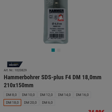
Art. Nr.: 1020829
Hammerbohrer SDS-plus F4 DM 18,0mm
210x150mm
DM 8,0
DM 10,0
DM 12,0
DM 14,0
DM 16,0
DM 18,0
DM 20,0
DM 6,0
34,99€