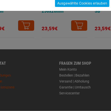
Ausgewählte Cookies erlauben
l SDS-plus Spitz
Meißel SDS-plus Flach
Meißel 
mm
250x20mm
SB
9€
23,59€
23,59€
 TAT
FRAGEN ZUM SHOP
Mein Konto
dungen
Bestellen | Bezahlen
en
Versand | Abholung
tionszone
Garantie | Umtausch
Servicecenter