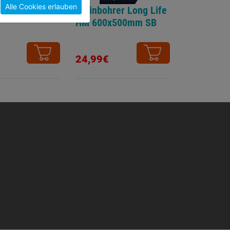
Alle Cookies erlauben
SDS-max Flach
Steinbohrer Long Life
HM 600x500mm SB
24,99€