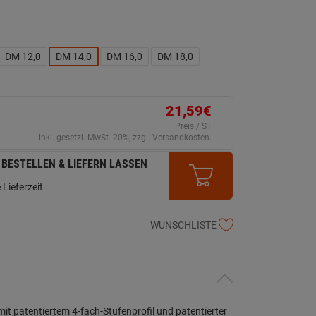
DM 12,0
DM 14,0
DM 16,0
DM 18,0
21,59€
Preis / ST
inkl. gesetzl. MwSt. 20%, zzgl. Versandkosten.
 BESTELLEN & LIEFERN LASSEN
 Lieferzeit
WUNSCHLISTE
 patentiertem 4-fach-Stufenprofil und patentierter