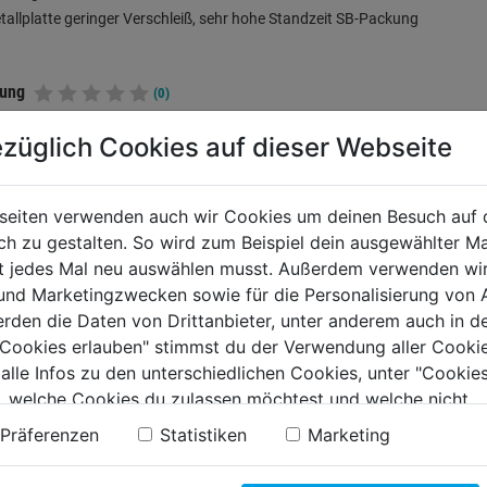
allplatte geringer Verschleiß, sehr hohe Standzeit SB-Packung
tung
(0)
züglich Cookies auf dieser Webseite
TERE PRODUKTE AUS DIESER KATEGORIE
seiten verwenden auch wir Cookies um deinen Besuch auf 
 zu gestalten. So wird zum Beispiel dein ausgewählter Ma
ht jedes Mal neu auswählen musst. Außerdem verwenden wi
 und Marketingzwecken sowie für die Personalisierung von 
erden die Daten von Drittanbieter, unter anderem auch in d
e Cookies erlauben" stimmst du der Verwendung aller Cookie
 alle Infos zu den unterschiedlichen Cookies, unter "Cookies
, welche Cookies du zulassen möchtest und welche nicht.
n findest du in unserer
Datenschutzerklärung
.
Präferenzen
Statistiken
Marketing