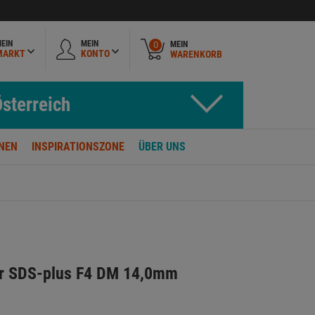
EIN
MEIN
MEIN
0
MARKT
KONTO
WARENKORB
sterreich
NEN
INSPIRATIONSZONE
ÜBER UNS
r SDS-plus F4 DM 14,0mm