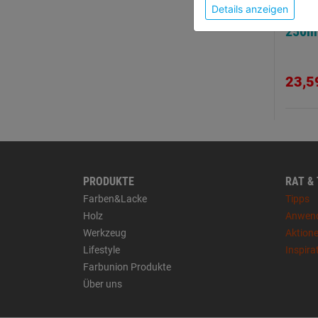
Details anzeigen
Meiße
250
23,5
PRODUKTE
RAT &
Farben&Lacke
Tipps
Holz
Anwen
Werkzeug
Aktion
Lifestyle
Inspira
Farbunion Produkte
Über uns