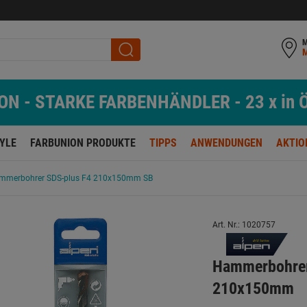
M
N - STARKE FARBENHÄNDLER - 23 x in Ö
TYLE
FARBUNION PRODUKTE
TIPPS
ANWENDUNGEN
AKTIO
mmerbohrer SDS-plus F4 210x150mm SB
Art. Nr.: 1020757
Hammerbohre
210x150mm