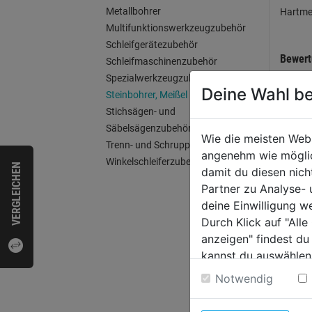
Metallbohrer
Hartmet
Multifunktionswerkzeugzubehör
Schleifgerätezubehör
Bewer
Schleifmaschinenzubehör
Spezialwerkzeugzubehör
Deine Wahl be
Steinbohrer, Meißel
Stichsägen- und
WEI
Säbelsägenzubehör
Wie die meisten Web
Trenn- und Schruppscheiben
angenehm wie möglich
Winkelschleiferzubehör
VERGLEICHEN
damit du diesen nic
Partner zu Analyse-
deine Einwilligung w
Durch Klick auf "All
anzeigen" findest du
kannst du auswählen
Weitere Informatione
Notwendig