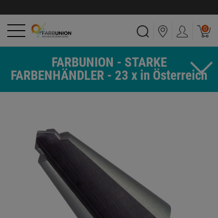
0
FARBUNION - STARKE
FARBENHÄNDLER - 23 x in Österreich