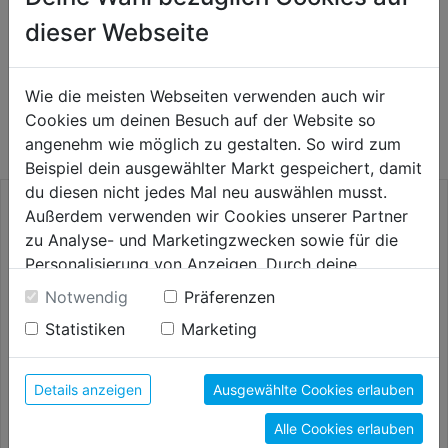
dieser Webseite
WEITERE PRODUKTE AUS DIESER
Wie die meisten Webseiten verwenden auch wir
KATEGORIE
Cookies um deinen Besuch auf der Website so
angenehm wie möglich zu gestalten. So wird zum
Beispiel dein ausgewählter Markt gespeichert, damit
du diesen nicht jedes Mal neu auswählen musst.
Außerdem verwenden wir Cookies unserer Partner
zu Analyse- und Marketingzwecken sowie für die
Personalisierung von Anzeigen. Durch deine
Einwilligung werden die Daten von Drittanbieter,
Notwendig
Präferenzen
unter anderem auch in den USA, verarbeitet.
Statistiken
Marketing
Durch Klick auf "Alle Cookies erlauben" stimmst du
der Verwendung aller Cookies zu. Unter "Details
anzeigen" findest du alle Infos zu den
Details anzeigen
Ausgewählte Cookies erlauben
unterschiedlichen Cookies, unter "Cookies
Frässtift RBF6 HM Rundbogen
Versenkerset SP DM
Alle Cookies erlauben
Konfigurieren" kannst du auswählen, welche Cookies
Schaft 6mm
13/16/20mm