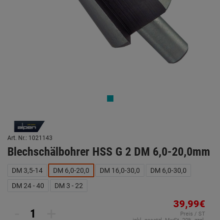
Art. Nr.: 1021143
Blechschälbohrer HSS G 2 DM 6,0-20,0mm
DM 3,5-14
DM 6,0-20,0
DM 16,0-30,0
DM 6,0-30,0
DM 24 - 40
DM 3 - 22
39,99€
-
+
Preis / ST