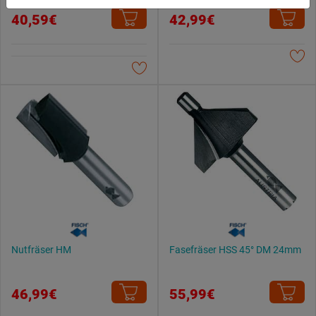
du zulassen möchtest und welche nicht.
40,59€
42,99€
Weitere Informationen findest du in unserer
Datenschutzerklärung
.
Nutfräser HM
Fasefräser HSS 45° DM 24mm
46,99€
55,99€