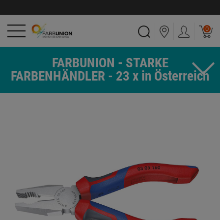
0
FARBUNION - STARKE
FARBENHÄNDLER - 23 x in Österreich