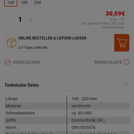
160
180
200
30,59€
-
+
Preis / ST
inkl. gesetzl. MwSt. 20%, zzgl.
Versandkosten.
ONLINE BESTELLEN & LIEFERN LASSEN
2-5 Tage Lieferzeit
VERGLEICHEN
WUNSCHLISTE
Technische Daten
Länge
160 - 200 mm
Material
verchromt
Schneidenhärte
ca. 60 HRC
Griffe
Comforthülle (3K)
Norm
DIN ISO5476