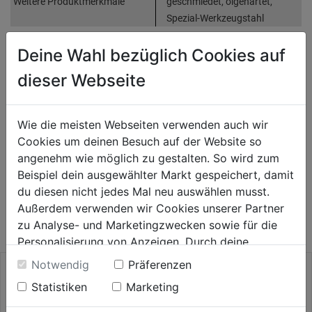
Weitere Produktmerkmale
geschmiedet, ölgehärtet,
Spezial-Werkzeugstahl
Deine Wahl bezüglich Cookies auf
Bewertung
(0)
dieser Webseite
HERSTELLERINFORMATIONEN
Wie die meisten Webseiten verwenden auch wir
Cookies um deinen Besuch auf der Website so
angenehm wie möglich zu gestalten. So wird zum
Beispiel dein ausgewählter Markt gespeichert, damit
WEITERE PRODUKTE AUS DIESER
du diesen nicht jedes Mal neu auswählen musst.
Außerdem verwenden wir Cookies unserer Partner
KATEGORIE
zu Analyse- und Marketingzwecken sowie für die
Personalisierung von Anzeigen. Durch deine
Einwilligung werden die Daten von Drittanbieter,
Notwendig
Präferenzen
unter anderem auch in den USA, verarbeitet.
Statistiken
Marketing
Durch Klick auf "Alle Cookies erlauben" stimmst du
der Verwendung aller Cookies zu. Unter "Details