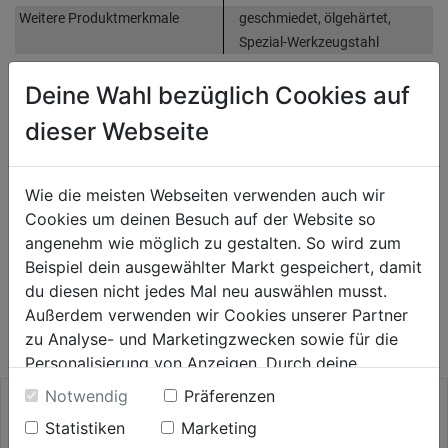
Weitere Produktmerkmale
geschmiedet, ölgehärtet,
Spezial-Werkzeugstahl
Deine Wahl bezüglich Cookies auf
Bewertung
(0)
dieser Webseite
HERSTELLERINFORMATIONEN
Wie die meisten Webseiten verwenden auch wir
Cookies um deinen Besuch auf der Website so
angenehm wie möglich zu gestalten. So wird zum
Beispiel dein ausgewählter Markt gespeichert, damit
WEITERE PRODUKTE AUS DIESER
du diesen nicht jedes Mal neu auswählen musst.
Außerdem verwenden wir Cookies unserer Partner
KATEGORIE
zu Analyse- und Marketingzwecken sowie für die
Personalisierung von Anzeigen. Durch deine
Einwilligung werden die Daten von Drittanbieter,
Notwendig
Präferenzen
unter anderem auch in den USA, verarbeitet.
Statistiken
Marketing
Durch Klick auf "Alle Cookies erlauben" stimmst du