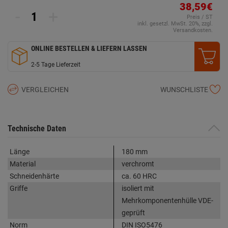
38,59€
-
+
Preis / ST
inkl. gesetzl. MwSt. 20%, zzgl.
Versandkosten.
ONLINE BESTELLEN & LIEFERN LASSEN
2-5 Tage Lieferzeit
VERGLEICHEN
WUNSCHLISTE
Technische Daten
Länge
180 mm
Material
verchromt
Schneidenhärte
ca. 60 HRC
Griffe
isoliert mit
Mehrkomponentenhülle VDE-
geprüft
Norm
DIN ISO5476