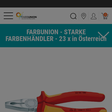
0
FARBUNION - STARKE
FARBENHÄNDLER - 23 x in Österreich