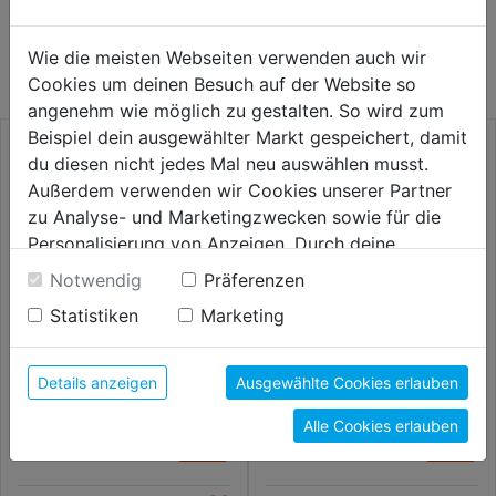
WEITERE PRODUKTE AUS DIESER
KATEGORIE
Wie die meisten Webseiten verwenden auch wir
Cookies um deinen Besuch auf der Website so
angenehm wie möglich zu gestalten. So wird zum
Beispiel dein ausgewählter Markt gespeichert, damit
du diesen nicht jedes Mal neu auswählen musst.
Außerdem verwenden wir Cookies unserer Partner
zu Analyse- und Marketingzwecken sowie für die
Personalisierung von Anzeigen. Durch deine
Einwilligung werden die Daten von Drittanbieter,
Notwendig
Präferenzen
unter anderem auch in den USA, verarbeitet.
Statistiken
Marketing
Durch Klick auf "Alle Cookies erlauben" stimmst du
der Verwendung aller Cookies zu. Unter "Details
anzeigen" findest du alle Infos zu den
Sortimentskoffer Basic 29
Sortimentskoffer
Details anzeigen
Ausgewählte Cookies erlauben
290x185x46mm
schwarz/blau
unterschiedlichen Cookies, unter "Cookies
Alle Cookies erlauben
Konfigurieren" kannst du auswählen, welche Cookies
6,59€
9,99€
du zulassen möchtest und welche nicht.
Weitere Informationen findest du in unserer