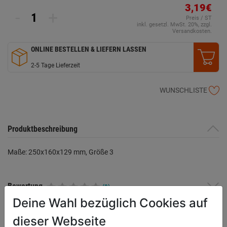
3,19€
-
+
Preis / ST
inkl. gesetzl. MwSt. 20%, zzgl.
Versandkosten.
ONLINE BESTELLEN & LIEFERN LASSEN
2-5 Tage Lieferzeit
WUNSCHLISTE
Produktbeschreibung
Maße: 250x160x129 mm, Größe 3
Bewertung
(0)
Deine Wahl bezüglich Cookies auf
dieser Webseite