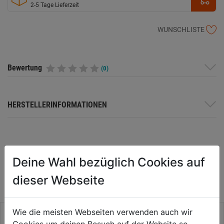
2-5 Tage Lieferzeit
WUNSCHLISTE
Bewertung
(0)
HERSTELLERINFORMATIONEN
WEITERE PRODUKTE AUS DIESER
Deine Wahl bezüglich Cookies auf
KATEGORIE
dieser Webseite
Wie die meisten Webseiten verwenden auch wir