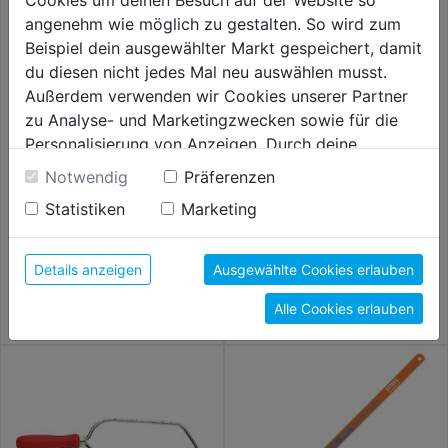
Cookies um deinen Besuch auf der Website so
angenehm wie möglich zu gestalten. So wird zum
Beispiel dein ausgewählter Markt gespeichert, damit
du diesen nicht jedes Mal neu auswählen musst.
Außerdem verwenden wir Cookies unserer Partner
zu Analyse- und Marketingzwecken sowie für die
Personalisierung von Anzeigen. Durch deine
Einwilligung werden die Daten von Drittanbieter,
Notwendig
Präferenzen
Metallsägebogen 300mm mit
unter anderem auch in den USA, verarbeitet.
Sägeblätter f. Puksäge
Holzgriff
Statistiken
Marketing
Durch Klick auf "Alle Cookies erlauben" stimmst du
der Verwendung aller Cookies zu. Unter "Details
6,99€
7,29€
anzeigen" findest du alle Infos zu den
Details anzeigen
Ausgewählte Cookies erlauben
unterschiedlichen Cookies, unter "Cookies
Alle Cookies erlauben
Konfigurieren" kannst du auswählen, welche Cookies
du zulassen möchtest und welche nicht.
Weitere Informationen findest du in unserer
Datenschutzerklärung
.