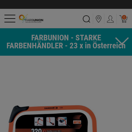
0
FARBUNION - STARKE
FARBENHÄNDLER - 23 x in Österreich