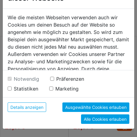
WEITERE PRODUKTE AUS DIESER
Wie die meisten Webseiten verwenden auch wir
KATEGORIE
Cookies um deinen Besuch auf der Website so
angenehm wie möglich zu gestalten. So wird zum
Beispiel dein ausgewählter Markt gespeichert, damit
du diesen nicht jedes Mal neu auswählen musst.
Außerdem verwenden wir Cookies unserer Partner
zu Analyse- und Marketingzwecken sowie für die
Personalisierung von Anzeigen. Durch deine
Einwilligung werden die Daten von Drittanbieter,
Notwendig
Präferenzen
unter anderem auch in den USA, verarbeitet.
Statistiken
Marketing
Durch Klick auf "Alle Cookies erlauben" stimmst du
der Verwendung aller Cookies zu. Unter "Details
anzeigen" findest du alle Infos zu den
Details anzeigen
Ausgewählte Cookies erlauben
Laubsägebogen
Laubsägeholz DIN A4 4er SB
unterschiedlichen Cookies, unter "Cookies
Federspannfutter
Alle Cookies erlauben
Konfigurieren" kannst du auswählen, welche Cookies
23,59€
23,59€
du zulassen möchtest und welche nicht.
Weitere Informationen findest du in unserer