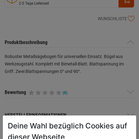
2-5 Tage Lieferzeit
WUNSCHLISTE
Produktbeschreibung
Robuster Metallsägebogen für universellen Einsatz. Bügel aus
Werkzeugstahl. Komplett mit Bimetall-Blatt. Blattspannung im
Griff. Zwei Blattspannungen 0° und 90°.
Bewertung
(0)
HERSTELLERINFORMATIONEN
Deine Wahl bezüglich Cookies auf
dieser Webseite