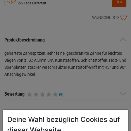
2-5 Tage Lieferzeit
WUNSCHLISTE
Produktbeschreibung
gehärtete Zahnspitzen, sehr feine, geschränkte Zähne für leichtes
Sägen von z. B.: Aluminium, Kunststoffen, Schichtstoffen, Holz- und
Spanplatten stabiler verschraubter Kunststoff-Griff mit 45° und 90°
Anschlagswinkel
Bewertung
(0)
HERSTELLERINFORMATIONEN
Deine Wahl bezüglich Cookies auf
dieser Webseite