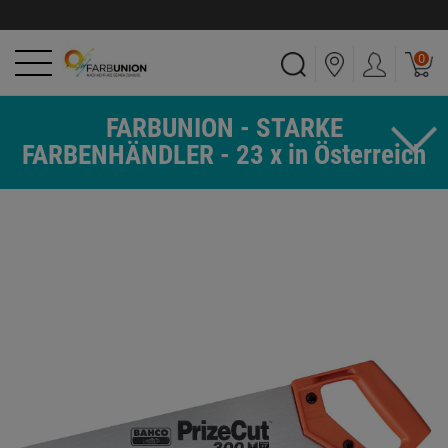
0
FARBUNION - STARKE
FARBENHÄNDLER - 23 x in Österreich