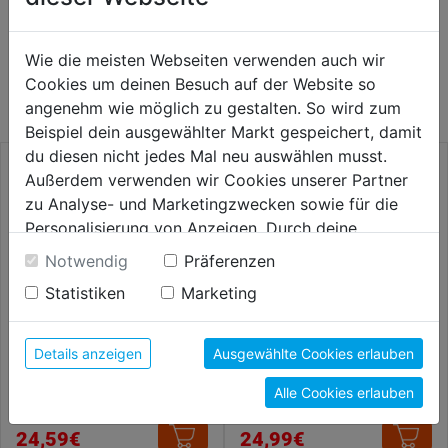
WEITERE PRODUKTE AUS DIESER
Wie die meisten Webseiten verwenden auch wir
KATEGORIE
Cookies um deinen Besuch auf der Website so
angenehm wie möglich zu gestalten. So wird zum
Beispiel dein ausgewählter Markt gespeichert, damit
du diesen nicht jedes Mal neu auswählen musst.
Außerdem verwenden wir Cookies unserer Partner
zu Analyse- und Marketingzwecken sowie für die
Personalisierung von Anzeigen. Durch deine
Einwilligung werden die Daten von Drittanbieter,
Notwendig
Präferenzen
unter anderem auch in den USA, verarbeitet.
Statistiken
Marketing
Durch Klick auf "Alle Cookies erlauben" stimmst du
der Verwendung aller Cookies zu. Unter "Details
anzeigen" findest du alle Infos zu den
Details anzeigen
Ausgewählte Cookies erlauben
unterschiedlichen Cookies, unter "Cookies
Laubsägebogen Kunststoff-
Stichsäge ProfCut 300mm
Alle Cookies erlauben
Flügelmuttern
Konfigurieren" kannst du auswählen, welche Cookies
du zulassen möchtest und welche nicht.
24,59€
24,99€
Weitere Informationen findest du in unserer