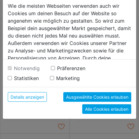
KATEGORIE
Wie die meisten Webseiten verwenden auch wir
Cookies um deinen Besuch auf der Website so
angenehm wie möglich zu gestalten. So wird zum
Beispiel dein ausgewählter Markt gespeichert, damit
du diesen nicht jedes Mal neu auswählen musst.
Außerdem verwenden wir Cookies unserer Partner
zu Analyse- und Marketingzwecken sowie für die
Personalisierung von Anzeigen. Durch deine
Einwilligung werden die Daten von Drittanbieter,
Notwendig
Präferenzen
unter anderem auch in den USA, verarbeitet.
Statistiken
Marketing
Durch Klick auf "Alle Cookies erlauben" stimmst du
der Verwendung aller Cookies zu. Unter "Details
Stiftschlüssel am Ring 2-10mm
Kugelkopfinbusschlüsselsatz
anzeigen" findest du alle Infos zu den
7tlg. 2,5-10mm lang
Details anzeigen
Ausgewählte Cookies erlauben
unterschiedlichen Cookies, unter "Cookies
Alle Cookies erlauben
5,79€
12,59€
Konfigurieren" kannst du auswählen, welche Cookies
du zulassen möchtest und welche nicht.
Weitere Informationen findest du in unserer
Datenschutzerklärung
.