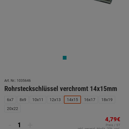
Art. Nr.: 1035646
Rohrsteckschlüssel verchromt 14x15mm
6x7
8x9
10x11
12x13
14x15
16x17
18x19
20x22
4,79€
-
+
Preis / ST
inkl. gesetzl. MwSt. 20%, zzgl.