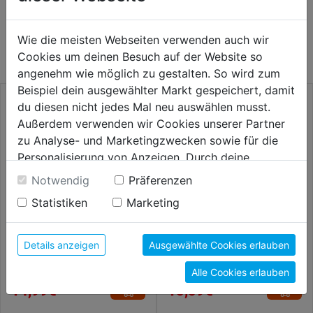
WEITERE PRODUKTE AUS DIESER
Wie die meisten Webseiten verwenden auch wir
KATEGORIE
Cookies um deinen Besuch auf der Website so
angenehm wie möglich zu gestalten. So wird zum
Beispiel dein ausgewählter Markt gespeichert, damit
du diesen nicht jedes Mal neu auswählen musst.
Außerdem verwenden wir Cookies unserer Partner
zu Analyse- und Marketingzwecken sowie für die
Personalisierung von Anzeigen. Durch deine
Einwilligung werden die Daten von Drittanbieter,
Notwendig
Präferenzen
unter anderem auch in den USA, verarbeitet.
Statistiken
Marketing
Durch Klick auf "Alle Cookies erlauben" stimmst du
der Verwendung aller Cookies zu. Unter "Details
anzeigen" findest du alle Infos zu den
Details anzeigen
Ausgewählte Cookies erlauben
Plattenheber verzinkt
Wurfschaufel 0,9kg o. Stiel
unterschiedlichen Cookies, unter "Cookies
verstellbar 300-500mm
Alle Cookies erlauben
Konfigurieren" kannst du auswählen, welche Cookies
14,99€
15,59€
du zulassen möchtest und welche nicht.
Weitere Informationen findest du in unserer