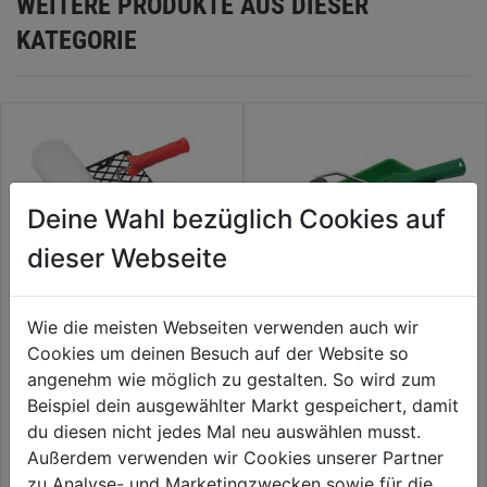
WEITERE PRODUKTE AUS DIESER
KATEGORIE
Deine Wahl bezüglich Cookies auf
dieser Webseite
Wie die meisten Webseiten verwenden auch wir
Cookies um deinen Besuch auf der Website so
Farbrollergarnitur Vestan
Lackierroller-Set 10cm
24cm Flor 18mm
angenehm wie möglich zu gestalten. So wird zum
Beispiel dein ausgewählter Markt gespeichert, damit
6,29€
6,59€
du diesen nicht jedes Mal neu auswählen musst.
Außerdem verwenden wir Cookies unserer Partner
zu Analyse- und Marketingzwecken sowie für die