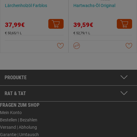
Lärchenholzöl Farblos
Hartwachs-Öl Original
37,99€
39,59€
€ 50,65/1 L
€ 52,79/1 L
PRODUKTE
RAT & TAT
FRAGEN ZUM SHOP
Mein Konto
Bestellen | Bezahlen
Versand | Abholung
Garantie | Umtausch