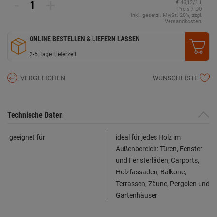
-
+
€ 46,12/1 L
Preis / DO
inkl. gesetzl. MwSt. 20%, zzgl.
Versandkosten.
ONLINE BESTELLEN & LIEFERN LASSEN
2-5 Tage Lieferzeit
VERGLEICHEN
WUNSCHLISTE
Technische Daten
geeignet für
ideal für jedes Holz im
Außenbereich: Türen, Fenster
und Fensterläden, Carports,
Holzfassaden, Balkone,
Terrassen, Zäune, Pergolen und
Gartenhäuser