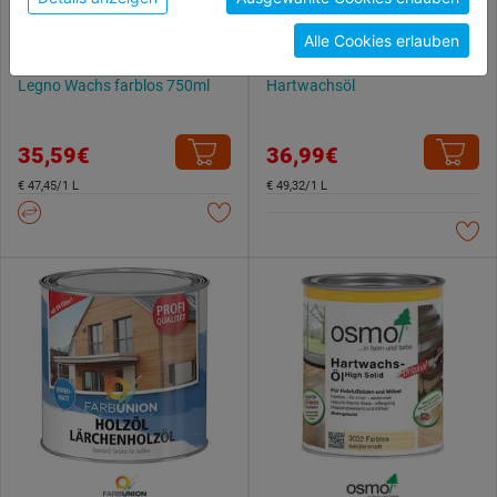
unterschiedlichen Cookies, unter "Cookies
Alle Cookies erlauben
Konfigurieren" kannst du auswählen, welche Cookies
du zulassen möchtest und welche nicht.
Legno Wachs farblos 750ml
Hartwachsöl
Weitere Informationen findest du in unserer
Datenschutzerklärung
.
35,59€
36,99€
€ 47,45/1 L
€ 49,32/1 L