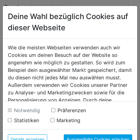
Bewertung
(0)
Deine Wahl bezüglich Cookies auf
dieser Webseite
HERSTELLERINFORMATIONEN
Wie die meisten Webseiten verwenden auch wir
Cookies um deinen Besuch auf der Website so
WEITERE PRODUKTE AUS DIESER
angenehm wie möglich zu gestalten. So wird zum
Beispiel dein ausgewählter Markt gespeichert, damit
KATEGORIE
du diesen nicht jedes Mal neu auswählen musst.
Außerdem verwenden wir Cookies unserer Partner
zu Analyse- und Marketingzwecken sowie für die
Personalisierung von Anzeigen. Durch deine
Einwilligung werden die Daten von Drittanbieter,
Notwendig
Präferenzen
unter anderem auch in den USA, verarbeitet.
Statistiken
Marketing
Durch Klick auf "Alle Cookies erlauben" stimmst du
der Verwendung aller Cookies zu. Unter "Details
anzeigen" findest du alle Infos zu den
Details anzeigen
Ausgewählte Cookies erlauben