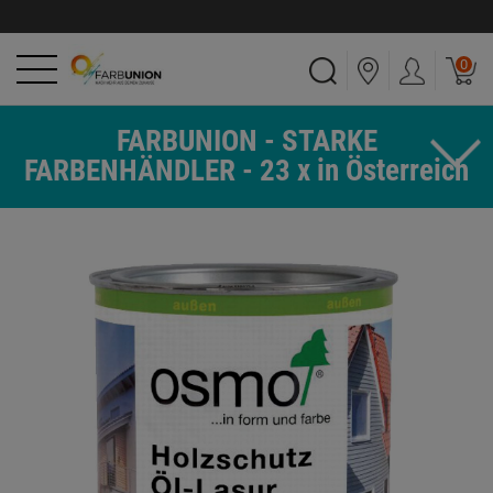
0
FARBUNION - STARKE
FARBENHÄNDLER - 23 x in Österreich