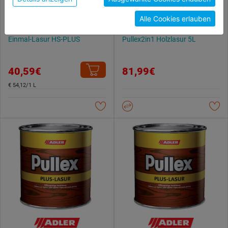
unterschiedlichen Cookies, unter "Cookies
Alle Cookies erlauben
Konfigurieren" kannst du auswählen, welche Cookies
du zulassen möchtest und welche nicht.
Einmal-Lasur HS-PLUS
Pullex2in1 Holzlasur 5L
Weitere Informationen findest du in unserer
Datenschutzerklärung
.
40,59€
81,99€
€ 54,12/1 L