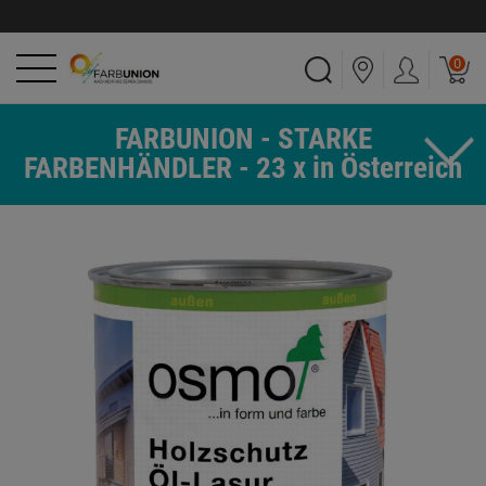
0
FARBUNION - STARKE
FARBENHÄNDLER - 23 x in Österreich