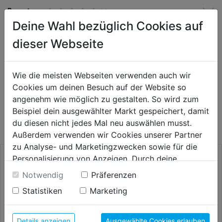
Bewertung
(0)
Deine Wahl bezüglich Cookies auf
dieser Webseite
HERSTELLERINFORMATIONEN
Wie die meisten Webseiten verwenden auch wir
Cookies um deinen Besuch auf der Website so
WEITERE PRODUKTE AUS DIESER
angenehm wie möglich zu gestalten. So wird zum
Beispiel dein ausgewählter Markt gespeichert, damit
KATEGORIE
du diesen nicht jedes Mal neu auswählen musst.
Außerdem verwenden wir Cookies unserer Partner
zu Analyse- und Marketingzwecken sowie für die
Personalisierung von Anzeigen. Durch deine
Einwilligung werden die Daten von Drittanbieter,
Notwendig
Präferenzen
unter anderem auch in den USA, verarbeitet.
Statistiken
Marketing
Durch Klick auf "Alle Cookies erlauben" stimmst du
der Verwendung aller Cookies zu. Unter "Details
anzeigen" findest du alle Infos zu den
Details anzeigen
Ausgewählte Cookies erlauben