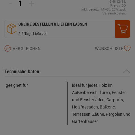
-
+
€ 46,12/1 L
Preis / DO
inkl. gesetzl. MwSt. 20%, zzgl.
Versandkosten.
ONLINE BESTELLEN & LIEFERN LASSEN
2-5 Tage Lieferzeit
VERGLEICHEN
WUNSCHLISTE
Technische Daten
geeignet für
ideal für jedes Holz im
Außenbereich: Türen, Fenster
und Fensterläden, Carports,
Holzfassaden, Balkone,
Terrassen, Zäune, Pergolen und
Gartenhäuser