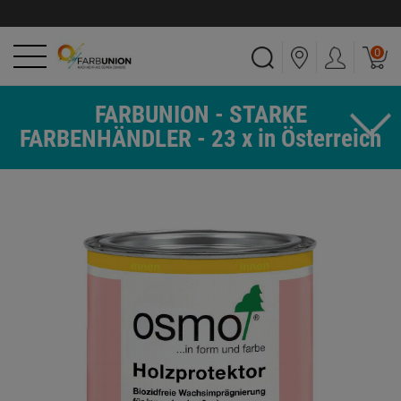
0
FARBUNION - STARKE
FARBENHÄNDLER - 23 x in Österreich