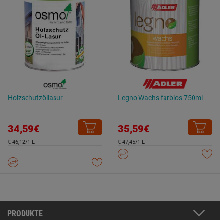
Holzschutzöllasur
Legno Wachs farblos 750ml
34,59€
35,59€
€ 46,12/1 L
€ 47,45/1 L
PRODUKTE