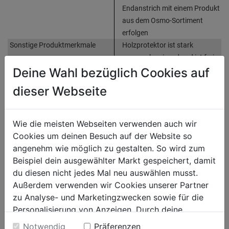
Endanstrich mit einem Produkt
aus dem Osmo-Sortiment
erfolgen
Sonstige Produktmerkmale
Holzprotektor ist stark
wasserabweisend und ist frei
von organischen Bioziden
Deine Wahl bezüglich Cookies auf
dieser Webseite
Bewertung
(0)
Wie die meisten Webseiten verwenden auch wir
Cookies um deinen Besuch auf der Website so
HERSTELLERINFORMATIONEN
angenehm wie möglich zu gestalten. So wird zum
Beispiel dein ausgewählter Markt gespeichert, damit
du diesen nicht jedes Mal neu auswählen musst.
Außerdem verwenden wir Cookies unserer Partner
WEITERE PRODUKTE AUS DIESER
zu Analyse- und Marketingzwecken sowie für die
Personalisierung von Anzeigen. Durch deine
KATEGORIE
Einwilligung werden die Daten von Drittanbieter,
Notwendig
Präferenzen