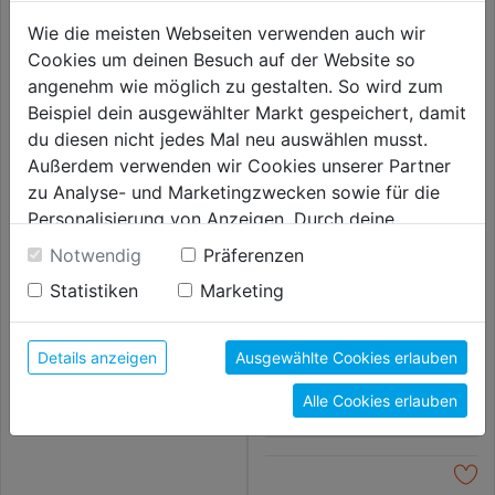
Wie die meisten Webseiten verwenden auch wir
Cookies um deinen Besuch auf der Website so
angenehm wie möglich zu gestalten. So wird zum
Beispiel dein ausgewählter Markt gespeichert, damit
du diesen nicht jedes Mal neu auswählen musst.
Außerdem verwenden wir Cookies unserer Partner
zu Analyse- und Marketingzwecken sowie für die
Personalisierung von Anzeigen. Durch deine
Einwilligung werden die Daten von Drittanbieter,
Notwendig
Präferenzen
Baueimer schwarz 20l DM
unter anderem auch in den USA, verarbeitet.
35,5cm Höhe 26,5cm m.
Statistiken
Marketing
Nasenbügel
Durch Klick auf "Alle Cookies erlauben" stimmst du
4,99€
der Verwendung aller Cookies zu. Unter "Details
Farbpuder in Flasche 180g
anzeigen" findest du alle Infos zu den
Details anzeigen
Ausgewählte Cookies erlauben
unterschiedlichen Cookies, unter "Cookies
5,59€
Alle Cookies erlauben
Konfigurieren" kannst du auswählen, welche Cookies
du zulassen möchtest und welche nicht.
Weitere Informationen findest du in unserer
Datenschutzerklärung
.