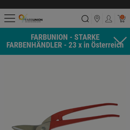
0
FARBUNION - STARKE
FARBENHÄNDLER - 23 x in Österreich