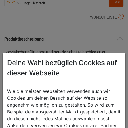
2-5 Tage Lieferzeit
WUNSCHLISTE
Produktbeschreibung
Spezialschere für lange und gerade Schnitte hochlegierter
Werkzeugstahl, Kopf poliert, Schneiden induktiv gehärtet,
Deine Wahl bezüglich Cookies auf
Schneidenhärte 60 - 62 HRC
dieser Webseite
Bewertung
(0)
Wie die meisten Webseiten verwenden auch wir
Cookies um deinen Besuch auf der Website so
angenehm wie möglich zu gestalten. So wird zum
HERSTELLERINFORMATIONEN
Beispiel dein ausgewählter Markt gespeichert, damit
du diesen nicht jedes Mal neu auswählen musst.
Außerdem verwenden wir Cookies unserer Partner