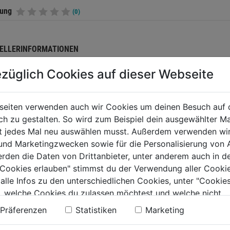
tung
(0)
ELLERINFORMATIONEN
züglich Cookies auf dieser Webseite
TERE PRODUKTE AUS DIESER KATEGORIE
seiten verwenden auch wir Cookies um deinen Besuch auf 
 zu gestalten. So wird zum Beispiel dein ausgewählter Ma
ht jedes Mal neu auswählen musst. Außerdem verwenden wi
 und Marketingzwecken sowie für die Personalisierung von 
erden die Daten von Drittanbieter, unter anderem auch in d
e Cookies erlauben" stimmst du der Verwendung aller Cookie
 alle Infos zu den unterschiedlichen Cookies, unter "Cookies
, welche Cookies du zulassen möchtest und welche nicht.
n findest du in unserer
Datenschutzerklärung
.
Präferenzen
Statistiken
Marketing