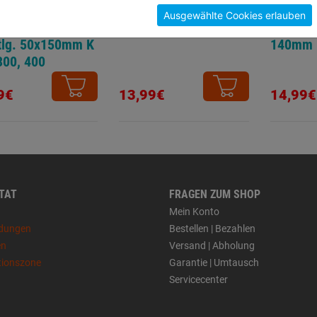
Ausgewählte Cookies erlauben
nt-Schleifstein-
Tischlerwinkel
Krausko
tlg. 50x150mm K
140mm 
300, 400
9€
13,99€
14,99€
 TAT
FRAGEN ZUM SHOP
Mein Konto
dungen
Bestellen | Bezahlen
en
Versand | Abholung
tionszone
Garantie | Umtausch
Servicecenter