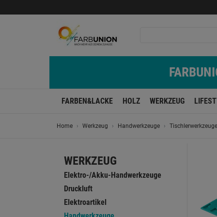
FARBUNIO
FARBEN&LACKE
HOLZ
WERKZEUG
LIFES
Home
Werkzeug
Handwerkzeuge
Tischlerwerkzeug
WERKZEUG
Elektro-/Akku-Handwerkzeuge
Druckluft
Elektroartikel
Handwerkzeuge