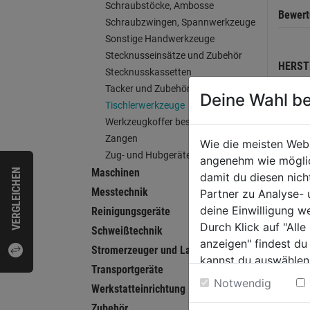
Schraubstöcke, Ambosse
Bewer
Schraubzwingen, Spannwerkzeuge
Sonstige Handwerkzeuge
Stecknusseinsätze und Zubehör
HERST
Stecknusskassetten
Tacker und Zubehör
Deine Wahl be
Tischlerwerkzeuge
Werkzeugkoffer bestückt
WEI
Zangen
Wie die meisten Web
Zug- und Hubgeräte
angenehm wie möglich
Maschinen
VERGLEICHEN
damit du diesen nic
Messtechnik
Partner zu Analyse-
deine Einwilligung w
Reinigungsgeräte
Durch Klick auf "All
Schweißtechnik
anzeigen" findest du
Stromerzeuger und Ladegeräte
kannst du auswählen
Transportgeräte
Weitere Informatione
Notwendig
Werkstatteinrichtung
Zubehör