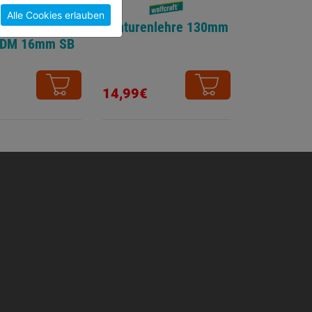
Alle Cookies erlauben
pfversenker
Konturenlehre 130mm
DM 16mm SB
14,99€