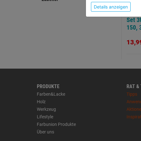
Details anzeigen
Diama
Set 3
150, 
13,9
PRODUKTE
RAT &
Farben&Lacke
Tipps
Holz
Anwen
Werkzeug
Aktion
Lifestyle
Inspira
Farbunion Produkte
Über uns