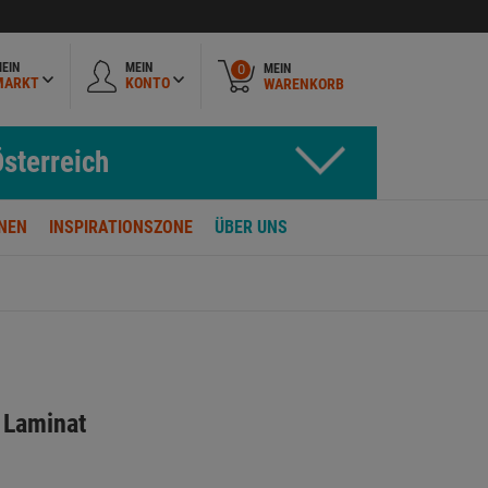
EIN
MEIN
MEIN
0
MARKT
KONTO
WARENKORB
sterreich
NEN
INSPIRATIONSZONE
ÜBER UNS
r Laminat