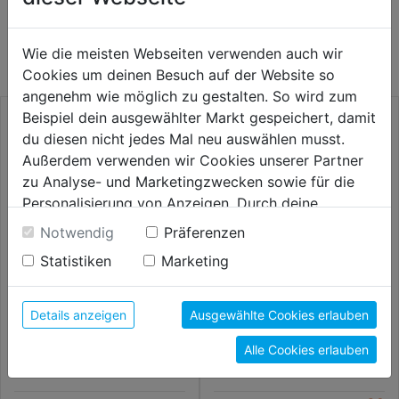
WEITERE PRODUKTE AUS DIESER
KATEGORIE
Wie die meisten Webseiten verwenden auch wir
Cookies um deinen Besuch auf der Website so
angenehm wie möglich zu gestalten. So wird zum
Beispiel dein ausgewählter Markt gespeichert, damit
du diesen nicht jedes Mal neu auswählen musst.
Außerdem verwenden wir Cookies unserer Partner
zu Analyse- und Marketingzwecken sowie für die
Personalisierung von Anzeigen. Durch deine
Einwilligung werden die Daten von Drittanbieter,
Notwendig
Präferenzen
unter anderem auch in den USA, verarbeitet.
Statistiken
Marketing
Durch Klick auf "Alle Cookies erlauben" stimmst du
der Verwendung aller Cookies zu. Unter "Details
Hammerbohrer SDS-plus F4
Betonbohrersatz PTSB 5 HM
anzeigen" findest du alle Infos zu den
Details anzeigen
Ausgewählte Cookies erlauben
160x100mm SB
5tlg.
unterschiedlichen Cookies, unter "Cookies
Alle Cookies erlauben
Konfigurieren" kannst du auswählen, welche Cookies
17,99€
18,99€
du zulassen möchtest und welche nicht.
Weitere Informationen findest du in unserer