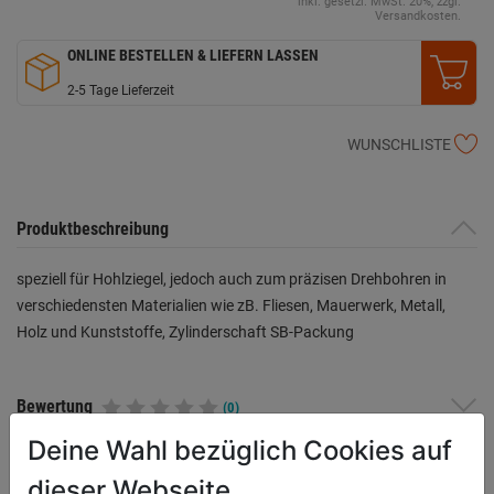
inkl. gesetzl. MwSt. 20%, zzgl.
Versandkosten.
ONLINE BESTELLEN & LIEFERN LASSEN
2-5 Tage Lieferzeit
WUNSCHLISTE
Produktbeschreibung
speziell für Hohlziegel, jedoch auch zum präzisen Drehbohren in
verschiedensten Materialien wie zB. Fliesen, Mauerwerk, Metall,
Holz und Kunststoffe, Zylinderschaft SB-Packung
Bewertung
(0)
Deine Wahl bezüglich Cookies auf
dieser Webseite