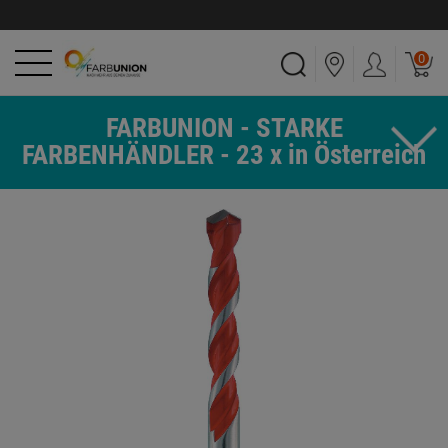
0
FARBUNION - STARKE
FARBENHÄNDLER - 23 x in Österreich