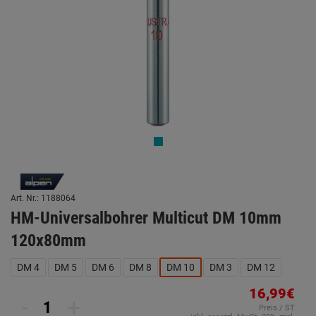
Art. Nr.: 1188064
HM-Universalbohrer Multicut DM 10mm
120x80mm
DM 4
DM 5
DM 6
DM 8
DM 10
DM 3
DM 12
16,99€
-
+
Preis / ST