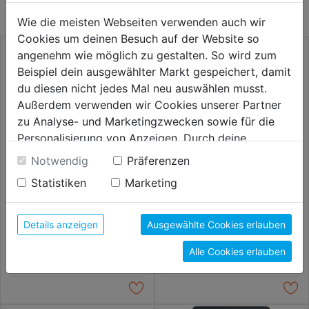
Wie die meisten Webseiten verwenden auch wir
Cookies um deinen Besuch auf der Website so
angenehm wie möglich zu gestalten. So wird zum
Beispiel dein ausgewählter Markt gespeichert, damit
du diesen nicht jedes Mal neu auswählen musst.
Außerdem verwenden wir Cookies unserer Partner
zu Analyse- und Marketingzwecken sowie für die
Personalisierung von Anzeigen. Durch deine
Einwilligung werden die Daten von Drittanbieter,
Notwendig
Präferenzen
unter anderem auch in den USA, verarbeitet.
Statistiken
Marketing
Durch Klick auf "Alle Cookies erlauben" stimmst du
Elektronik-Schraubendreher
Schlitz-Schraubendreher VDE
der Verwendung aller Cookies zu. Unter "Details
Kreuzschlitz
2K.-Griff PH
anzeigen" findest du alle Infos zu den
Details anzeigen
Ausgewählte Cookies erlauben
unterschiedlichen Cookies, unter "Cookies
4,99€
4,99€
Alle Cookies erlauben
Konfigurieren" kannst du auswählen, welche Cookies
du zulassen möchtest und welche nicht.
Weitere Informationen findest du in unserer
Datenschutzerklärung
.