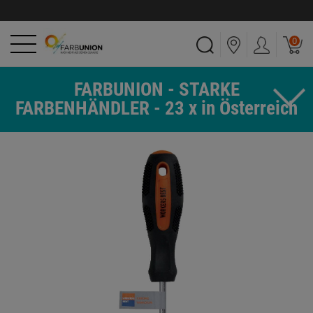
0
FARBUNION - STARKE
FARBENHÄNDLER - 23 x in Österreich