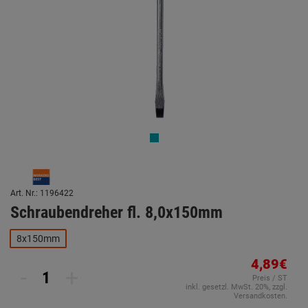
Art. Nr.: 1196422
Schraubendreher fl. 8,0x150mm
8x150mm
4,89€
-
+
Preis / ST
inkl. gesetzl. MwSt. 20%, zzgl.
Versandkosten.