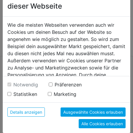
dieser Webseite
Wie die meisten Webseiten verwenden auch wir
WEITERE PRODUKTE AUS DIESER
Cookies um deinen Besuch auf der Website so
KATEGORIE
angenehm wie möglich zu gestalten. So wird zum
Beispiel dein ausgewählter Markt gespeichert, damit
du diesen nicht jedes Mal neu auswählen musst.
Außerdem verwenden wir Cookies unserer Partner
zu Analyse- und Marketingzwecken sowie für die
Personalisierung von Anzeigen. Durch deine
Einwilligung werden die Daten von Drittanbieter,
Notwendig
Präferenzen
unter anderem auch in den USA, verarbeitet.
Statistiken
Marketing
Durch Klick auf "Alle Cookies erlauben" stimmst du
der Verwendung aller Cookies zu. Unter "Details
anzeigen" findest du alle Infos zu den
Details anzeigen
Ausgewählte Cookies erlauben
unterschiedlichen Cookies, unter "Cookies
Alle Cookies erlauben
Konfigurieren" kannst du auswählen, welche Cookies
Vinyl- u. Laminatschneider
elektr.Neigungs-Wasserwaage
VLC 800
RED 60 digital
du zulassen möchtest und welche nicht.