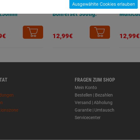
Ausgewählte Cookies erlauben
lsatz SDS-plus
Dübel-, Bit- u.
HM-Univ
. 250mm
Bohrerset 300tlg.
Multicut
9€
12,99€
12,99€
 TAT
FRAGEN ZUM SHOP
Mein Konto
dungen
Bestellen | Bezahlen
en
Versand | Abholung
tionszone
Garantie | Umtausch
Servicecenter