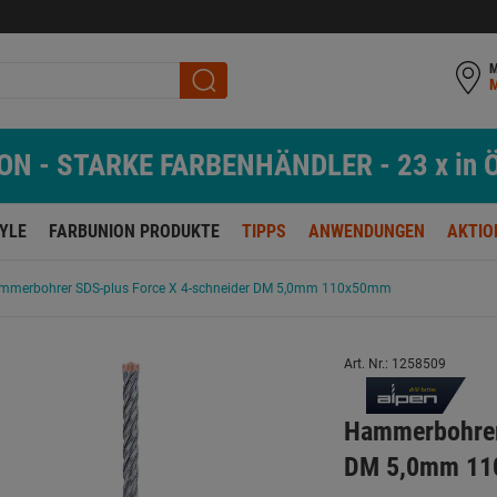
M
N - STARKE FARBENHÄNDLER - 23 x in Ö
TYLE
FARBUNION PRODUKTE
TIPPS
ANWENDUNGEN
AKTIO
mmerbohrer SDS-plus Force X 4-schneider DM 5,0mm 110x50mm
Art. Nr.: 1258509
Hammerbohrer
DM 5,0mm 1