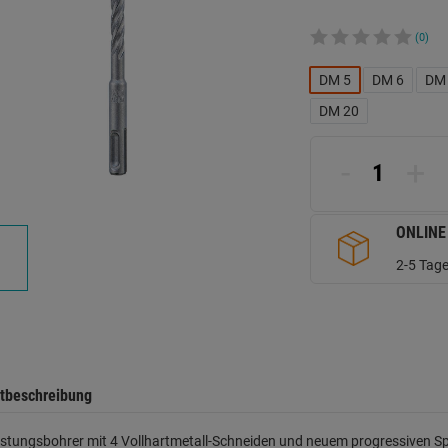
(0)
DM 5
DM 6
DM
DM 20
-
+
ONLINE
2-5 Tage
tbeschreibung
stungsbohrer mit 4 Vollhartmetall-Schneiden und neuem progressiven Sp