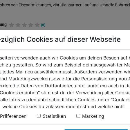
ohren von Eisenarmierungen, vibrationsarmer Lauf und schnelle Bohrme
tung
(0)
züglich Cookies auf dieser Webseite
TERE PRODUKTE AUS DIESER KATEGORIE
seiten verwenden auch wir Cookies um deinen Besuch auf 
 zu gestalten. So wird zum Beispiel dein ausgewählter Ma
ht jedes Mal neu auswählen musst. Außerdem verwenden wi
 und Marketingzwecken sowie für die Personalisierung von 
erden die Daten von Drittanbieter, unter anderem auch in d
e Cookies erlauben" stimmst du der Verwendung aller Cookie
 alle Infos zu den unterschiedlichen Cookies, unter "Cookies
, welche Cookies du zulassen möchtest und welche nicht.
n findest du in unserer
Datenschutzerklärung
.
Präferenzen
Statistiken
Marketing