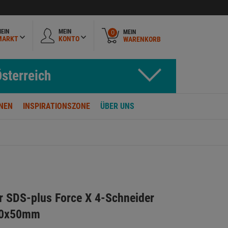
EIN
MEIN
MEIN
0
MARKT
KONTO
WARENKORB
sterreich
NEN
INSPIRATIONSZONE
ÜBER UNS
 SDS-plus Force X 4-Schneider
10x50mm