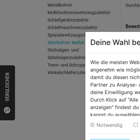
Metallbohrer
Durchb
Multifunktionswerkzeugzubehör
Schleifgerätezubehör
Bewer
Schleifmaschinenzubehör
Spezialwerkzeugzubehör
Deine Wahl be
Steinbohrer, Meißel
Stichsägen- und
WEI
Säbelsägenzubehör
Wie die meisten Web
Trenn- und Schruppscheiben
angenehm wie möglich
Winkelschleiferzubehör
VERGLEICHEN
damit du diesen nic
Partner zu Analyse-
deine Einwilligung w
Durch Klick auf "All
anzeigen" findest du
kannst du auswählen
Weitere Informatione
Notwendig