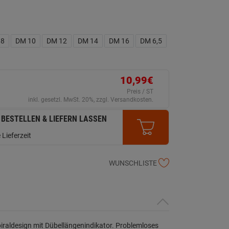
 8
DM 10
DM 12
DM 14
DM 16
DM 6,5
10,99€
Preis / ST
inkl. gesetzl. MwSt. 20%, zzgl. Versandkosten.
 BESTELLEN & LIEFERN LASSEN
 Lieferzeit
WUNSCHLISTE
iraldesign mit Dübellängenindikator. Problemloses