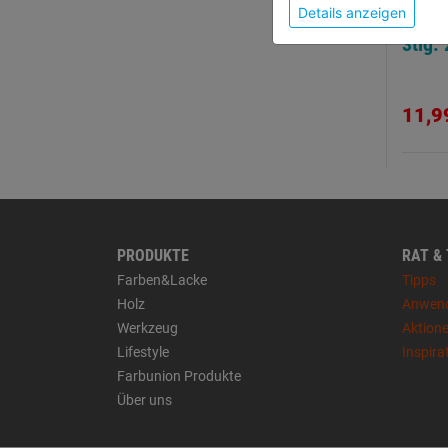
Details anzeigen
Meiße
3tlg
11,9
PRODUKTE
RAT &
Farben&Lacke
Tipps
Holz
Anwen
Werkzeug
Aktion
Lifestyle
Inspira
Farbunion Produkte
Über uns