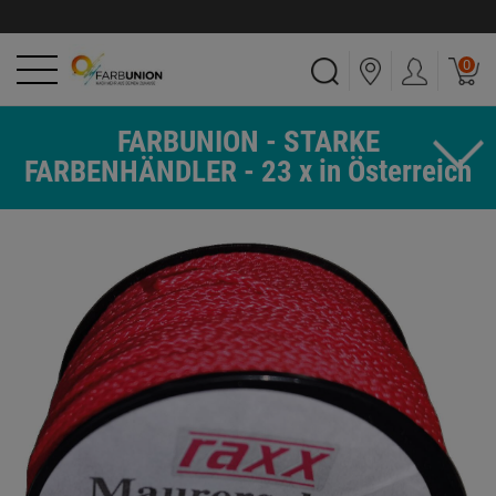
0
FARBUNION - STARKE
FARBENHÄNDLER - 23 x in Österreich