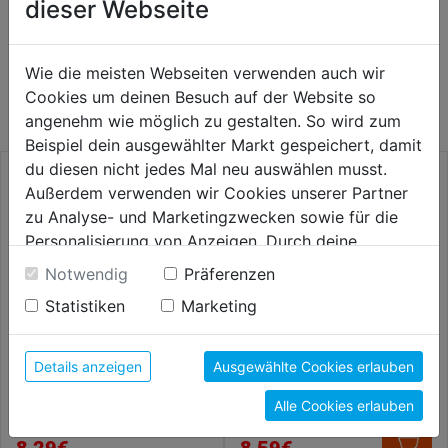
dieser Webseite
WEITERE PRODUKTE AUS DIESER
Wie die meisten Webseiten verwenden auch wir
KATEGORIE
Cookies um deinen Besuch auf der Website so
angenehm wie möglich zu gestalten. So wird zum
Beispiel dein ausgewählter Markt gespeichert, damit
du diesen nicht jedes Mal neu auswählen musst.
Außerdem verwenden wir Cookies unserer Partner
zu Analyse- und Marketingzwecken sowie für die
Personalisierung von Anzeigen. Durch deine
Einwilligung werden die Daten von Drittanbieter,
Notwendig
Präferenzen
unter anderem auch in den USA, verarbeitet.
Statistiken
Marketing
Durch Klick auf "Alle Cookies erlauben" stimmst du
der Verwendung aller Cookies zu. Unter "Details
anzeigen" findest du alle Infos zu den
Details anzeigen
Ausgewählte Cookies erlauben
unterschiedlichen Cookies, unter "Cookies
Glättekelle 280x130x0,75mm
Putzkelle rostfrei 140mm
Alle Cookies erlauben
Konfigurieren" kannst du auswählen, welche Cookies
du zulassen möchtest und welche nicht.
8,29€
8,59€