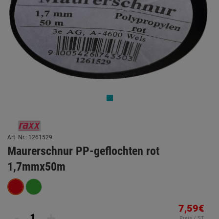
Art. Nr.: 1261529
Maurerschnur PP-geflochten rot
1,7mmx50m
7,59€
-
+
Preis / ST