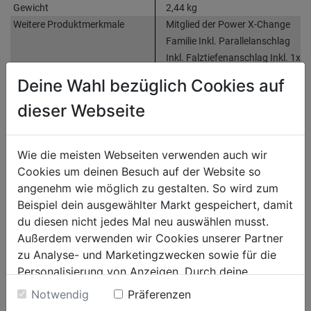
Gewicht
2,44 kg
Weitere Produktmerkmale
Mitglied der Power X-Change
Familie Inkl. Parallelanschlag
Inkl. Falztiefenanschlag Inkl. 1x
TCT-Hobelmesser
Deine Wahl bezüglich Cookies auf
Zubehör
inkl. Akku und Ladegerät
dieser Webseite
Bewertung
(0)
Wie die meisten Webseiten verwenden auch wir
Cookies um deinen Besuch auf der Website so
angenehm wie möglich zu gestalten. So wird zum
HERSTELLERINFORMATIONEN
Beispiel dein ausgewählter Markt gespeichert, damit
du diesen nicht jedes Mal neu auswählen musst.
Außerdem verwenden wir Cookies unserer Partner
zu Analyse- und Marketingzwecken sowie für die
WEITERE PRODUKTE AUS DIESER
Personalisierung von Anzeigen. Durch deine
KATEGORIE
Einwilligung werden die Daten von Drittanbieter,
Notwendig
Präferenzen
unter anderem auch in den USA, verarbeitet.