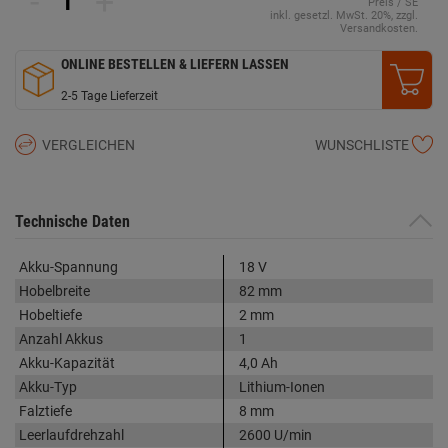
-
+
Preis / SE
inkl. gesetzl. MwSt. 20%, zzgl.
Versandkosten.
ONLINE BESTELLEN & LIEFERN LASSEN
2-5 Tage Lieferzeit
VERGLEICHEN
WUNSCHLISTE
Technische Daten
Akku-Spannung
18 V
Hobelbreite
82 mm
Hobeltiefe
2 mm
Anzahl Akkus
1
Akku-Kapazität
4,0 Ah
Akku-Typ
Lithium-Ionen
Falztiefe
8 mm
Leerlaufdrehzahl
2600 U/min