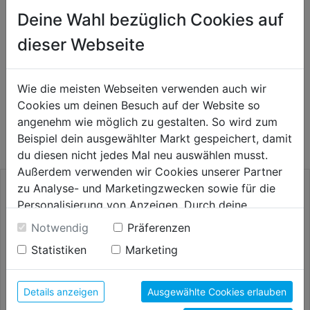
Deine Wahl bezüglich Cookies auf
HERSTELLERINFORMATIONEN
dieser Webseite
Wie die meisten Webseiten verwenden auch wir
WEITERE PRODUKTE AUS DIESER
Cookies um deinen Besuch auf der Website so
angenehm wie möglich zu gestalten. So wird zum
KATEGORIE
Beispiel dein ausgewählter Markt gespeichert, damit
du diesen nicht jedes Mal neu auswählen musst.
Außerdem verwenden wir Cookies unserer Partner
zu Analyse- und Marketingzwecken sowie für die
Personalisierung von Anzeigen. Durch deine
Einwilligung werden die Daten von Drittanbieter,
Notwendig
Präferenzen
unter anderem auch in den USA, verarbeitet.
Statistiken
Marketing
Durch Klick auf "Alle Cookies erlauben" stimmst du
der Verwendung aller Cookies zu. Unter "Details
anzeigen" findest du alle Infos zu den
Details anzeigen
Ausgewählte Cookies erlauben
unterschiedlichen Cookies, unter "Cookies