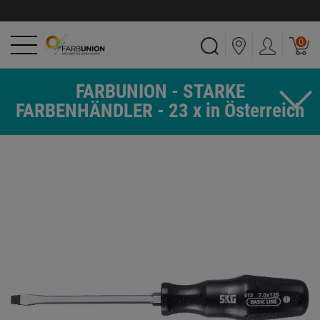
0
FARBUNION - STARKE
FARBENHÄNDLER - 23 x in Österreich