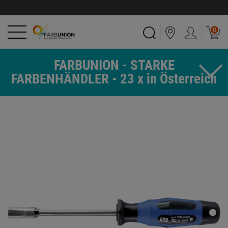
0
FARBUNION - STARKE
FARBENHÄNDLER - 23 x in Österreich