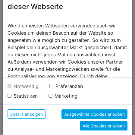
dieser Webseite
WEITERE PRODUKTE AUS DIESER
Wie die meisten Webseiten verwenden auch wir
KATEGORIE
Cookies um deinen Besuch auf der Website so
angenehm wie möglich zu gestalten. So wird zum
Beispiel dein ausgewählter Markt gespeichert, damit
du diesen nicht jedes Mal neu auswählen musst.
Außerdem verwenden wir Cookies unserer Partner
zu Analyse- und Marketingzwecken sowie für die
Personalisierung von Anzeigen. Durch deine
Einwilligung werden die Daten von Drittanbieter,
Notwendig
Präferenzen
unter anderem auch in den USA, verarbeitet.
Statistiken
Marketing
Durch Klick auf "Alle Cookies erlauben" stimmst du
der Verwendung aller Cookies zu. Unter "Details
anzeigen" findest du alle Infos zu den
Details anzeigen
Ausgewählte Cookies erlauben
Schlitz-Schraubendreher 2K.-
T-Griff Kugelk.-Stiftschlüssel
unterschiedlichen Cookies, unter "Cookies
Griff
Alle Cookies erlauben
Konfigurieren" kannst du auswählen, welche Cookies
du zulassen möchtest und welche nicht.