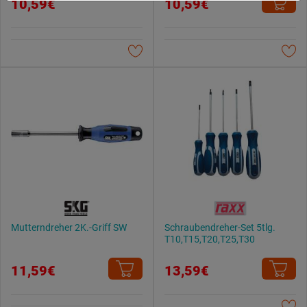
10,59€
10,59€
Weitere Informationen findest du in unserer
Datenschutzerklärung
.
Mutterndreher 2K.-Griff SW
Schraubendreher-Set 5tlg.
T10,T15,T20,T25,T30
11,59€
13,59€