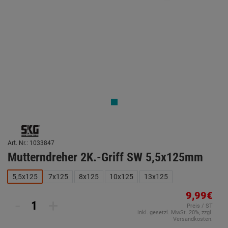
Art. Nr.: 1033847
Mutterndreher 2K.-Griff SW 5,5x125mm
5,5x125
7x125
8x125
10x125
13x125
9,99€
-
+
Preis / ST
inkl. gesetzl. MwSt. 20%, zzgl.
Versandkosten.