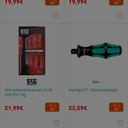
Weitere Informationen findest du in unserer
19,99€
19,99€
Datenschutzerklärung
.
Schraubendrehersatz Profi
Handgriff f. Schraubklingen
VDE PH 7tlg.
21,99€
22,59€