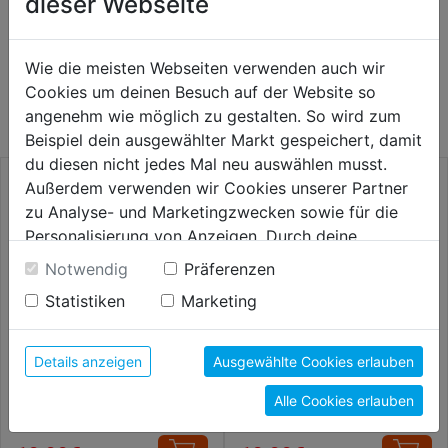
dieser Webseite
WEITERE PRODUKTE AUS DIESER
Wie die meisten Webseiten verwenden auch wir
Cookies um deinen Besuch auf der Website so
KATEGORIE
angenehm wie möglich zu gestalten. So wird zum
Beispiel dein ausgewählter Markt gespeichert, damit
du diesen nicht jedes Mal neu auswählen musst.
Außerdem verwenden wir Cookies unserer Partner
zu Analyse- und Marketingzwecken sowie für die
Personalisierung von Anzeigen. Durch deine
Einwilligung werden die Daten von Drittanbieter,
Notwendig
Präferenzen
unter anderem auch in den USA, verarbeitet.
Statistiken
Marketing
Durch Klick auf "Alle Cookies erlauben" stimmst du
der Verwendung aller Cookies zu. Unter "Details
anzeigen" findest du alle Infos zu den
Details anzeigen
Ausgewählte Cookies erlauben
unterschiedlichen Cookies, unter "Cookies
Schraubendreher m. Bit-
Schraubendreher- u. Bit-Satz
Alle Cookies erlauben
Konfigurieren" kannst du auswählen, welche Cookies
Magazin 12tlg.
39tlg.
du zulassen möchtest und welche nicht.