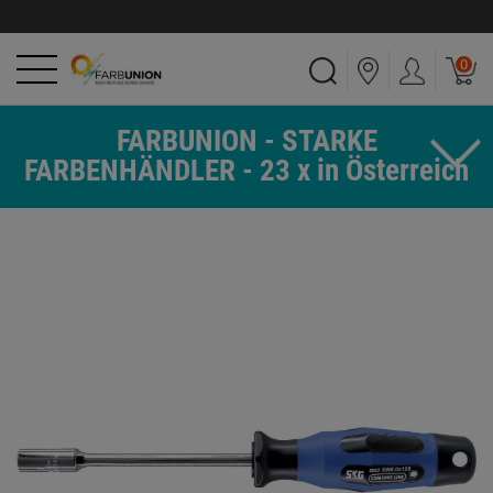
0
FARBUNION - STARKE
FARBENHÄNDLER - 23 x in Österreich