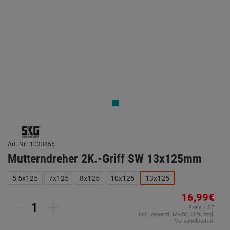
Art. Nr.: 1033855
Mutterndreher 2K.-Griff SW 13x125mm
5,5x125
7x125
8x125
10x125
13x125
16,99€
-
+
Preis / ST
inkl. gesetzl. MwSt. 20%, zzgl.
Versandkosten.