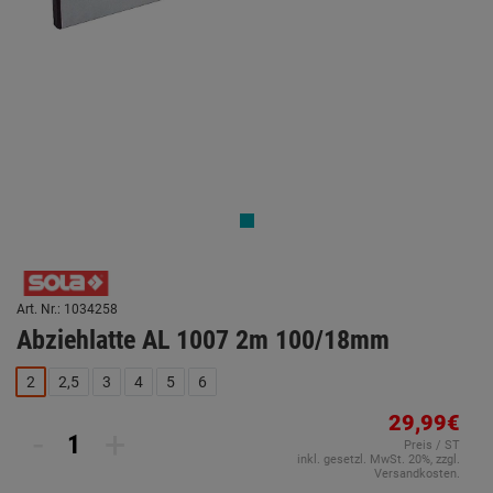
Art. Nr.: 1034258
Abziehlatte AL 1007 2m 100/18mm
2
2,5
3
4
5
6
29,99€
-
+
Preis / ST
inkl. gesetzl. MwSt. 20%, zzgl.
Versandkosten.