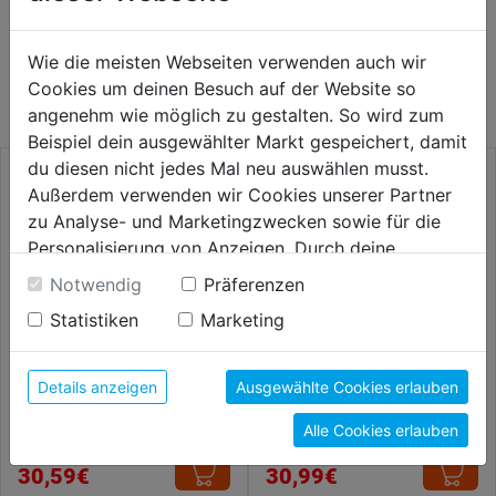
WEITERE PRODUKTE AUS DIESER
Wie die meisten Webseiten verwenden auch wir
KATEGORIE
Cookies um deinen Besuch auf der Website so
angenehm wie möglich zu gestalten. So wird zum
Beispiel dein ausgewählter Markt gespeichert, damit
du diesen nicht jedes Mal neu auswählen musst.
Außerdem verwenden wir Cookies unserer Partner
zu Analyse- und Marketingzwecken sowie für die
Personalisierung von Anzeigen. Durch deine
Einwilligung werden die Daten von Drittanbieter,
Notwendig
Präferenzen
unter anderem auch in den USA, verarbeitet.
Statistiken
Marketing
Durch Klick auf "Alle Cookies erlauben" stimmst du
der Verwendung aller Cookies zu. Unter "Details
anzeigen" findest du alle Infos zu den
Details anzeigen
Ausgewählte Cookies erlauben
unterschiedlichen Cookies, unter "Cookies
Schlagschnurgerät Kunststoff
Alu-Gipserhobel 500x85mm 8
Duo Longo 30m
Stahlklingen
Alle Cookies erlauben
Konfigurieren" kannst du auswählen, welche Cookies
du zulassen möchtest und welche nicht.
30,59€
30,99€
Weitere Informationen findest du in unserer