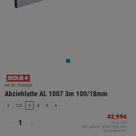
Art. Nr.: 1034262
Abziehlatte AL 1007 3m 100/18mm
2
2,5
3
4
5
6
42,99€
-
+
Preis / ST
inkl. gesetzl. MwSt. 20%, zzgl.
Versandkosten.