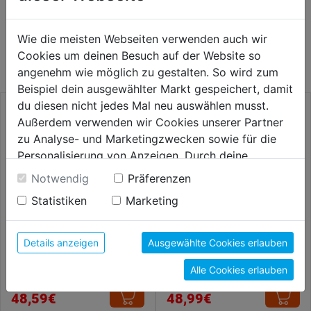
WEITERE PRODUKTE AUS DIESER
Wie die meisten Webseiten verwenden auch wir
KATEGORIE
Cookies um deinen Besuch auf der Website so
angenehm wie möglich zu gestalten. So wird zum
Beispiel dein ausgewählter Markt gespeichert, damit
du diesen nicht jedes Mal neu auswählen musst.
Außerdem verwenden wir Cookies unserer Partner
zu Analyse- und Marketingzwecken sowie für die
Personalisierung von Anzeigen. Durch deine
Einwilligung werden die Daten von Drittanbieter,
Notwendig
Präferenzen
unter anderem auch in den USA, verarbeitet.
Statistiken
Marketing
Durch Klick auf "Alle Cookies erlauben" stimmst du
der Verwendung aller Cookies zu. Unter "Details
anzeigen" findest du alle Infos zu den
Details anzeigen
Ausgewählte Cookies erlauben
unterschiedlichen Cookies, unter "Cookies
Kompakt-Bolzenschneider
Fassschaufel geschm.
CoBolt 160mm
schwarz m. Eschenstiel
Alle Cookies erlauben
Konfigurieren" kannst du auswählen, welche Cookies
du zulassen möchtest und welche nicht.
48,59€
48,99€
Weitere Informationen findest du in unserer