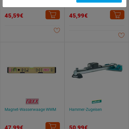
Leichtmetallrahmen
du zulassen möchtest und welche nicht.
Weitere Informationen findest du in unserer
45,59€
45,99€
Datenschutzerklärung
.
Magnet-Wasserwaage WWM
Hammer-Zugeisen
47,99€
50,99€