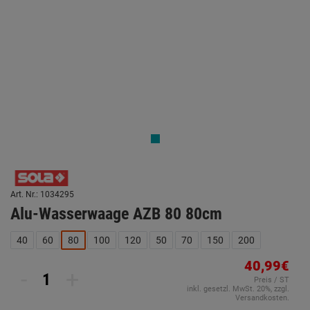
Art. Nr.: 1034295
Alu-Wasserwaage AZB 80 80cm
40
60
80
100
120
50
70
150
200
40,99€
-
+
Preis / ST
inkl. gesetzl. MwSt. 20%, zzgl.
Versandkosten.