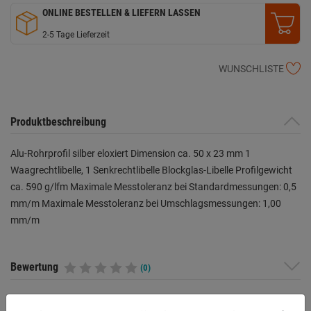
ONLINE BESTELLEN & LIEFERN LASSEN
2-5 Tage Lieferzeit
WUNSCHLISTE
Produktbeschreibung
Alu-Rohrprofil silber eloxiert Dimension ca. 50 x 23 mm 1
Waagrechtlibelle, 1 Senkrechtlibelle Blockglas-Libelle Profilgewicht
ca. 590 g/lfm Maximale Messtoleranz bei Standardmessungen: 0,5
mm/m Maximale Messtoleranz bei Umschlagsmessungen: 1,00
mm/m
Bewertung
(0)