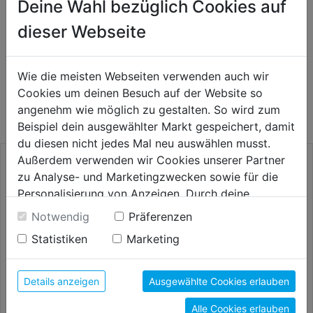
Deine Wahl bezüglich Cookies auf
HERSTELLERINFORMATIONEN
dieser Webseite
Wie die meisten Webseiten verwenden auch wir
WEITERE PRODUKTE AUS DIESER
Cookies um deinen Besuch auf der Website so
KATEGORIE
angenehm wie möglich zu gestalten. So wird zum
Beispiel dein ausgewählter Markt gespeichert, damit
du diesen nicht jedes Mal neu auswählen musst.
Außerdem verwenden wir Cookies unserer Partner
zu Analyse- und Marketingzwecken sowie für die
Personalisierung von Anzeigen. Durch deine
Einwilligung werden die Daten von Drittanbieter,
Notwendig
Präferenzen
unter anderem auch in den USA, verarbeitet.
Statistiken
Marketing
Durch Klick auf "Alle Cookies erlauben" stimmst du
der Verwendung aller Cookies zu. Unter "Details
anzeigen" findest du alle Infos zu den
Details anzeigen
Ausgewählte Cookies erlauben
unterschiedlichen Cookies, unter "Cookies
Bleistiftzirkel 200mm SB
Stahlbandmaß 13mm breit
Alle Cookies erlauben
Konfigurieren" kannst du auswählen, welche Cookies