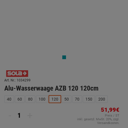
Art. Nr.: 1034299
Alu-Wasserwaage AZB 120 120cm
40
60
80
100
120
50
70
150
200
51,99€
-
+
Preis / ST
inkl. gesetzl. MwSt. 20%, zzgl.
Versandkosten.