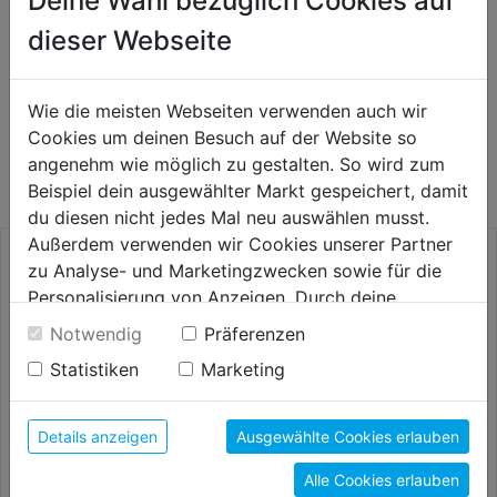
Deine Wahl bezüglich Cookies auf
HERSTELLERINFORMATIONEN
dieser Webseite
Wie die meisten Webseiten verwenden auch wir
WEITERE PRODUKTE AUS DIESER
Cookies um deinen Besuch auf der Website so
KATEGORIE
angenehm wie möglich zu gestalten. So wird zum
Beispiel dein ausgewählter Markt gespeichert, damit
du diesen nicht jedes Mal neu auswählen musst.
Außerdem verwenden wir Cookies unserer Partner
zu Analyse- und Marketingzwecken sowie für die
Personalisierung von Anzeigen. Durch deine
Einwilligung werden die Daten von Drittanbieter,
Notwendig
Präferenzen
unter anderem auch in den USA, verarbeitet.
Statistiken
Marketing
Durch Klick auf "Alle Cookies erlauben" stimmst du
der Verwendung aller Cookies zu. Unter "Details
anzeigen" findest du alle Infos zu den
Details anzeigen
Ausgewählte Cookies erlauben
unterschiedlichen Cookies, unter "Cookies
Alle Cookies erlauben
Konfigurieren" kannst du auswählen, welche Cookies
Zimmermannswinkel Stahl m.
Schneider Gipskarton