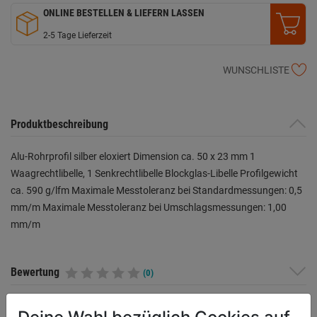
ONLINE BESTELLEN & LIEFERN LASSEN
2-5 Tage Lieferzeit
WUNSCHLISTE
Produktbeschreibung
Alu-Rohrprofil silber eloxiert Dimension ca. 50 x 23 mm 1
Waagrechtlibelle, 1 Senkrechtlibelle Blockglas-Libelle Profilgewicht
ca. 590 g/lfm Maximale Messtoleranz bei Standardmessungen: 0,5
mm/m Maximale Messtoleranz bei Umschlagsmessungen: 1,00
mm/m
Bewertung
(0)