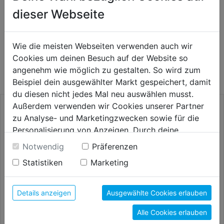
dieser Webseite
Wie die meisten Webseiten verwenden auch wir
WEITERE PRODUKTE AUS DIESER
Cookies um deinen Besuch auf der Website so
KATEGORIE
angenehm wie möglich zu gestalten. So wird zum
Beispiel dein ausgewählter Markt gespeichert, damit
du diesen nicht jedes Mal neu auswählen musst.
Außerdem verwenden wir Cookies unserer Partner
zu Analyse- und Marketingzwecken sowie für die
Personalisierung von Anzeigen. Durch deine
Einwilligung werden die Daten von Drittanbieter,
Notwendig
Präferenzen
unter anderem auch in den USA, verarbeitet.
Statistiken
Marketing
Durch Klick auf "Alle Cookies erlauben" stimmst du
der Verwendung aller Cookies zu. Unter "Details
anzeigen" findest du alle Infos zu den
Details anzeigen
Ausgewählte Cookies erlauben
unterschiedlichen Cookies, unter "Cookies
Maurerschnur PP-geflochten
Maurerschnur Hanf 6/3,5LH
Alle Cookies erlauben
Konfigurieren" kannst du auswählen, welche Cookies
rot 1,7mmx100m
200g Knäuel