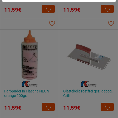
du zulassen möchtest und welche nicht.
Weitere Informationen findest du in unserer
11,59€
11,59€
Datenschutzerklärung
.
Farbpuder in Flasche NEON
Glättekelle rostfrei gez. gebog.
orange 200gr.
Griff
11,59€
11,59€