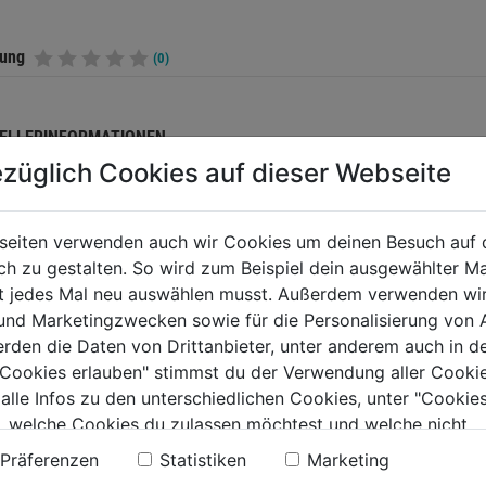
tung
(0)
ELLERINFORMATIONEN
züglich Cookies auf dieser Webseite
seiten verwenden auch wir Cookies um deinen Besuch auf 
TERE PRODUKTE AUS DIESER KATEGORIE
 zu gestalten. So wird zum Beispiel dein ausgewählter Ma
ht jedes Mal neu auswählen musst. Außerdem verwenden wi
 und Marketingzwecken sowie für die Personalisierung von 
erden die Daten von Drittanbieter, unter anderem auch in d
e Cookies erlauben" stimmst du der Verwendung aller Cookie
 alle Infos zu den unterschiedlichen Cookies, unter "Cookies
, welche Cookies du zulassen möchtest und welche nicht.
n findest du in unserer
Datenschutzerklärung
.
Präferenzen
Statistiken
Marketing