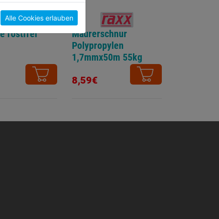
Alle Cookies erlauben
e rostfrei
Maurerschnur
Polypropylen
1,7mmx50m 55kg
8,59€