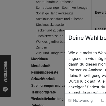
Schraubstöcke, Ambosse
Schraubzwingen, Spannwerkzeuge
Bewer
Sonstige Handwerkzeuge
Stecknusseinsätze und Zubehör
Stecknusskassetten
HERST
Tacker und Zubehör
Tischlerwerkzeuge
Deine Wahl be
Werkzeugkoffer bestückt
Zangen
Wie die meisten Web
Zug- und Hubgeräte
WEI
angenehm wie möglich
Maschinen
VERGLEICHEN
damit du diesen nic
Messtechnik
Partner zu Analyse-
Reinigungsgeräte
deine Einwilligung w
Schweißtechnik
Durch Klick auf "All
Stromerzeuger und Ladegeräte
anzeigen" findest du
Transportgeräte
kannst du auswählen
Weitere Informatione
Werkstatteinrichtung
Notwendig
Zubehör