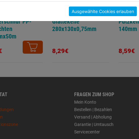
Ausgewählte Cookies erlauben
rschnur PP-
Glättekelle
Putzkell
chten
280x130x0,75mm
140mm
mx50m
€
8,29€
8,59€
 TAT
FRAGEN ZUM SHOP
Mein Konto
dungen
Bestellen | Bezahlen
en
Versand | Abholung
tionszone
Garantie | Umtausch
Servicecenter