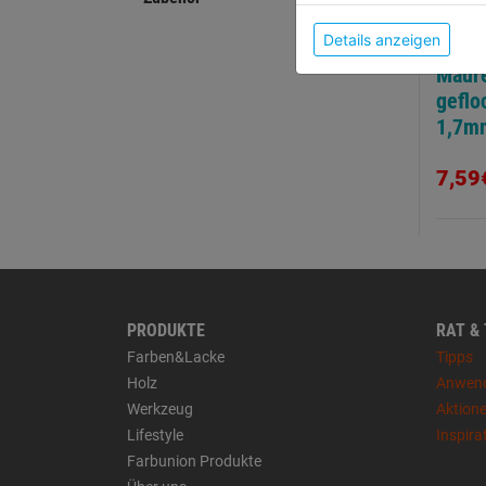
Details anzeigen
Maure
geflo
1,7m
7,59
PRODUKTE
RAT &
Farben&Lacke
Tipps
Holz
Anwen
Werkzeug
Aktion
Lifestyle
Inspira
Farbunion Produkte