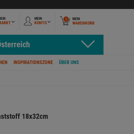
EIN
MEIN
MEIN
0
MARKT
KONTO
WARENKORB
sterreich
NEN
INSPIRATIONSZONE
ÜBER UNS
nststoff 18x32cm