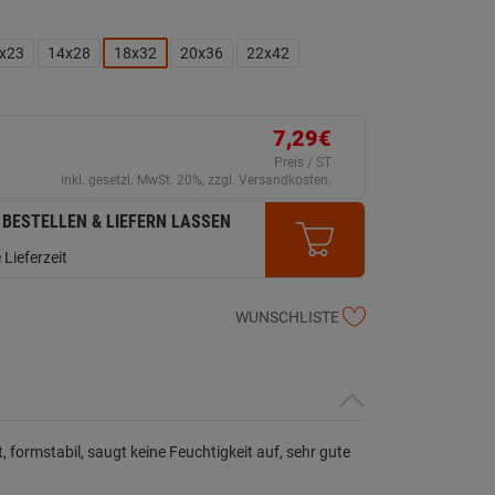
x23
14x28
18x32
20x36
22x42
7,29€
Preis / ST
inkl. gesetzl. MwSt. 20%, zzgl. Versandkosten.
 BESTELLEN & LIEFERN LASSEN
 Lieferzeit
WUNSCHLISTE
 formstabil, saugt keine Feuchtigkeit auf, sehr gute