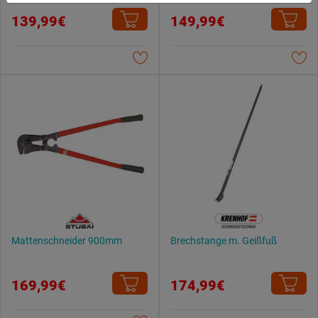
du zulassen möchtest und welche nicht.
Weitere Informationen findest du in unserer
139,99€
149,99€
Datenschutzerklärung
.
Mattenschneider 900mm
Brechstange m. Geißfuß
169,99€
174,99€