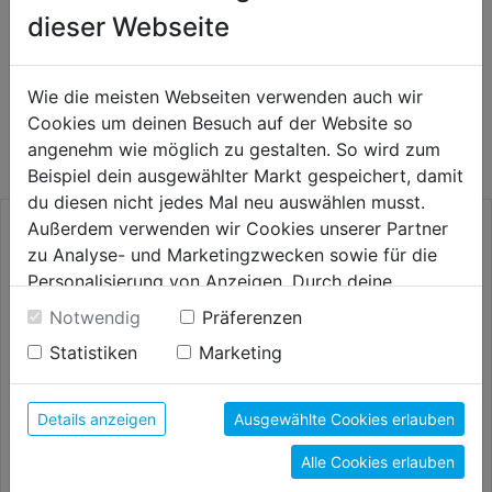
dieser Webseite
WEITERE PRODUKTE AUS DIESER
Wie die meisten Webseiten verwenden auch wir
Cookies um deinen Besuch auf der Website so
KATEGORIE
angenehm wie möglich zu gestalten. So wird zum
Beispiel dein ausgewählter Markt gespeichert, damit
du diesen nicht jedes Mal neu auswählen musst.
Außerdem verwenden wir Cookies unserer Partner
zu Analyse- und Marketingzwecken sowie für die
Personalisierung von Anzeigen. Durch deine
Einwilligung werden die Daten von Drittanbieter,
Notwendig
Präferenzen
unter anderem auch in den USA, verarbeitet.
Statistiken
Marketing
Durch Klick auf "Alle Cookies erlauben" stimmst du
der Verwendung aller Cookies zu. Unter "Details
anzeigen" findest du alle Infos zu den
Details anzeigen
Ausgewählte Cookies erlauben
unterschiedlichen Cookies, unter "Cookies
Schiebetruhe Inter 100l Mulde
Schiebetruhe Euro Bau 100l
Alle Cookies erlauben
Konfigurieren" kannst du auswählen, welche Cookies
verz. Rahmen lack.
komplettverzinkt