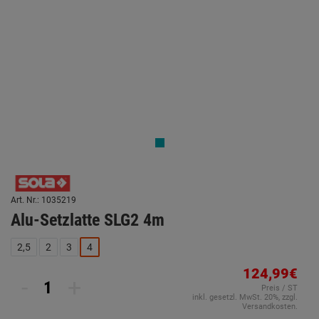
Art. Nr.: 1035219
Alu-Setzlatte SLG2 4m
2,5
2
3
4
124,99€
-
+
Preis / ST
inkl. gesetzl. MwSt. 20%, zzgl.
Versandkosten.