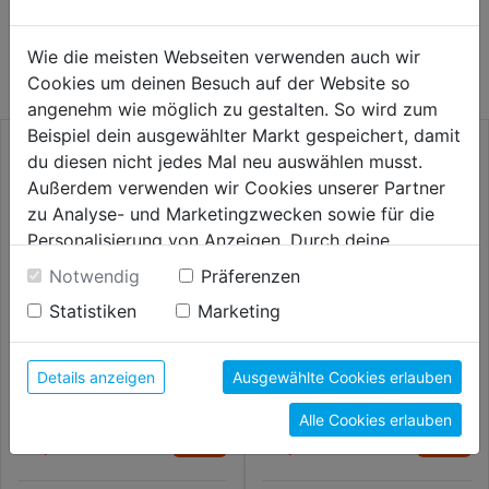
WEITERE PRODUKTE AUS DIESER
KATEGORIE
Wie die meisten Webseiten verwenden auch wir
Cookies um deinen Besuch auf der Website so
angenehm wie möglich zu gestalten. So wird zum
Beispiel dein ausgewählter Markt gespeichert, damit
du diesen nicht jedes Mal neu auswählen musst.
Außerdem verwenden wir Cookies unserer Partner
zu Analyse- und Marketingzwecken sowie für die
Personalisierung von Anzeigen. Durch deine
Einwilligung werden die Daten von Drittanbieter,
Notwendig
Präferenzen
unter anderem auch in den USA, verarbeitet.
Statistiken
Marketing
Durch Klick auf "Alle Cookies erlauben" stimmst du
der Verwendung aller Cookies zu. Unter "Details
anzeigen" findest du alle Infos zu den
Puksäge 150mm
Metallsägebogen 300mm
Details anzeigen
Ausgewählte Cookies erlauben
unterschiedlichen Cookies, unter "Cookies
Alle Cookies erlauben
Konfigurieren" kannst du auswählen, welche Cookies
15,59€
16,59€
du zulassen möchtest und welche nicht.
Weitere Informationen findest du in unserer