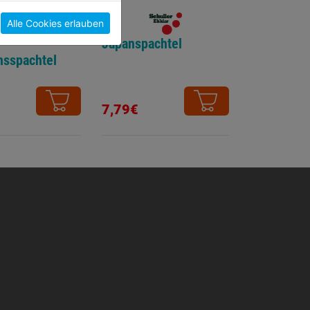
Alle Cookies erlauben
Japanspachtel
nsspachtel
7,79€