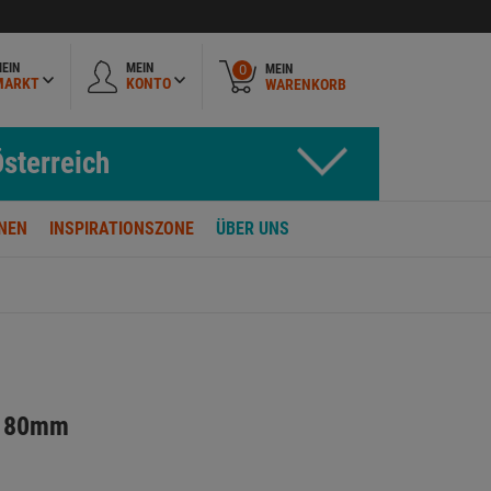
EIN
MEIN
MEIN
0
MARKT
KONTO
WARENKORB
sterreich
NEN
INSPIRATIONSZONE
ÜBER UNS
l 80mm