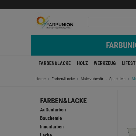
FARBUNIO
FARBEN&LACKE
HOLZ
WERKZEUG
LIFES
Home
Farben&Lacke
Malerzubehör
Spachteln
Ma
FARBEN&LACKE
Außenfarben
Bauchemie
Innenfarben
Lacke