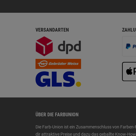
VERSANDARTEN
ZAHLU
ÜBER DIE FARBUNION
Die Farb-Union ist ein Zusammenschluss von Farben-
dir attraktive Preise und dazu das geballte Know-H