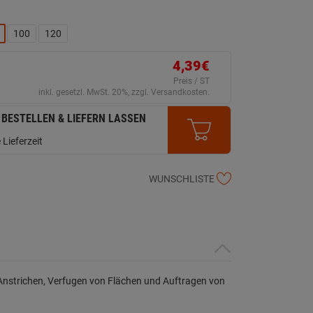
100
120
4,39€
Preis / ST
inkl. gesetzl. MwSt. 20%, zzgl. Versandkosten.
 BESTELLEN & LIEFERN LASSEN
 Lieferzeit
WUNSCHLISTE
 Anstrichen, Verfugen von Flächen und Auftragen von