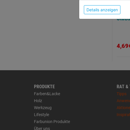
Details anzeigen
Stoß
4,69
PRODUKTE
RAT &
Farben&Lacke
Tipps
Holz
Anwen
Werkzeug
Aktion
Lifestyle
Inspira
Farbunion Produkte
Über uns