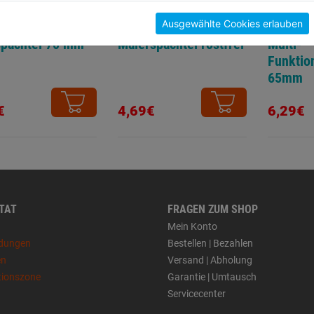
Ausgewählte Cookies erlauben
spachtel 70 mm
Malerspachtel rostfrei
Multi-
Funktio
65mm
€
4,69€
6,29€
 TAT
FRAGEN ZUM SHOP
Mein Konto
dungen
Bestellen | Bezahlen
en
Versand | Abholung
tionszone
Garantie | Umtausch
Servicecenter