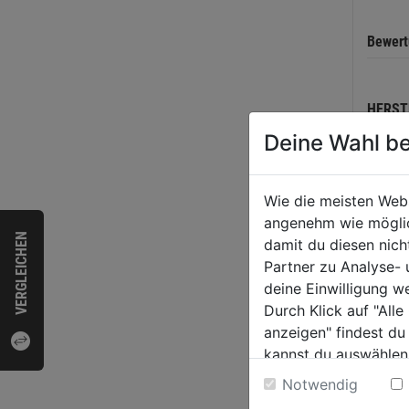
Bewer
HERST
Deine Wahl be
Wie die meisten Web
WEI
angenehm wie möglich
VERGLEICHEN
damit du diesen nic
Partner zu Analyse-
deine Einwilligung w
Durch Klick auf "All
anzeigen" findest du
kannst du auswählen
Weitere Informatione
Notwendig