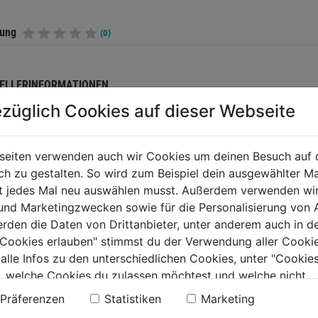
tung
(0)
ELLERINFORMATIONEN
züglich Cookies auf dieser Webseite
seiten verwenden auch wir Cookies um deinen Besuch auf 
TERE PRODUKTE AUS DIESER KATEGORIE
 zu gestalten. So wird zum Beispiel dein ausgewählter Ma
ht jedes Mal neu auswählen musst. Außerdem verwenden wi
 und Marketingzwecken sowie für die Personalisierung von 
erden die Daten von Drittanbieter, unter anderem auch in d
e Cookies erlauben" stimmst du der Verwendung aller Cookie
 alle Infos zu den unterschiedlichen Cookies, unter "Cookies
, welche Cookies du zulassen möchtest und welche nicht.
n findest du in unserer
Datenschutzerklärung
.
Präferenzen
Statistiken
Marketing