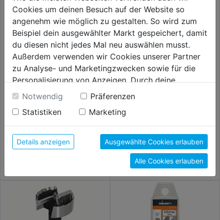
Cookies um deinen Besuch auf der Website so
angenehm wie möglich zu gestalten. So wird zum
Beispiel dein ausgewählter Markt gespeichert, damit
du diesen nicht jedes Mal neu auswählen musst.
Außerdem verwenden wir Cookies unserer Partner
zu Analyse- und Marketingzwecken sowie für die
Personalisierung von Anzeigen. Durch deine
Einwilligung werden die Daten von Drittanbieter,
Notwendig
Präferenzen
unter anderem auch in den USA, verarbeitet.
Forstnerbohrer-Set DM 35mm
Langlochbohrer Schaft 13mm
Statistiken
Marketing
Durch Klick auf "Alle Cookies erlauben" stimmst du
der Verwendung aller Cookies zu. Unter "Details
23,99€
24,99€
anzeigen" findest du alle Infos zu den
Details anzeigen
Ausgewählte Cookies erlauben
unterschiedlichen Cookies, unter "Cookies
Alle Cookies erlauben
Konfigurieren" kannst du auswählen, welche Cookies
du zulassen möchtest und welche nicht.
Weitere Informationen findest du in unserer
Datenschutzerklärung
.