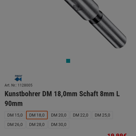
Art. Nr.: 1128005
Kunstbohrer DM 18,0mm Schaft 8mm L
90mm
DM 15,0
DM 18,0
DM 20,0
DM 22,0
DM 25,0
DM 26,0
DM 28,0
DM 30,0
19,99€