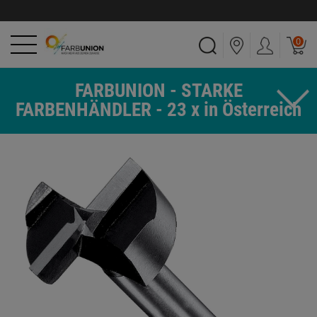
0
FARBUNION - STARKE
FARBENHÄNDLER - 23 x in Österreich