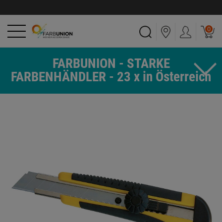
0
FARBUNION - STARKE
FARBENHÄNDLER - 23 x in Österreich