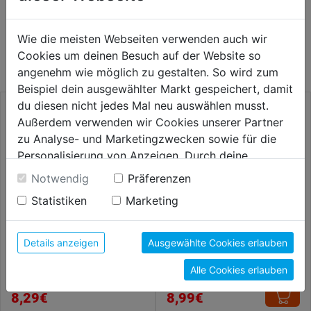
WEITERE PRODUKTE AUS DIESER
Wie die meisten Webseiten verwenden auch wir
KATEGORIE
Cookies um deinen Besuch auf der Website so
angenehm wie möglich zu gestalten. So wird zum
Beispiel dein ausgewählter Markt gespeichert, damit
du diesen nicht jedes Mal neu auswählen musst.
Außerdem verwenden wir Cookies unserer Partner
zu Analyse- und Marketingzwecken sowie für die
Personalisierung von Anzeigen. Durch deine
Einwilligung werden die Daten von Drittanbieter,
Notwendig
Präferenzen
unter anderem auch in den USA, verarbeitet.
Statistiken
Marketing
Durch Klick auf "Alle Cookies erlauben" stimmst du
der Verwendung aller Cookies zu. Unter "Details
anzeigen" findest du alle Infos zu den
Details anzeigen
Ausgewählte Cookies erlauben
unterschiedlichen Cookies, unter "Cookies
Folienschneider Komfort
Kabelmesser m. Kerbe SB
Alle Cookies erlauben
Konfigurieren" kannst du auswählen, welche Cookies
du zulassen möchtest und welche nicht.
8,29€
8,99€
Weitere Informationen findest du in unserer