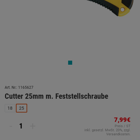
Art. Nr.: 1165627
Cutter 25mm m. Feststellschraube
18
25
7,99€
-
+
Preis / ST
inkl. gesetzl. MwSt. 20%, zzgl.
Versandkosten.