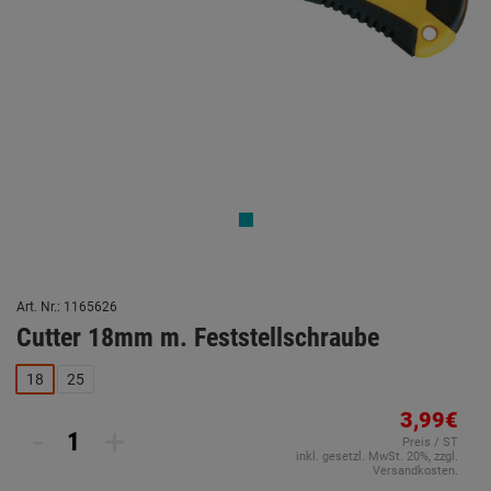
Art. Nr.: 1165626
Cutter 18mm m. Feststellschraube
18
25
3,99€
-
+
Preis / ST
inkl. gesetzl. MwSt. 20%, zzgl.
Versandkosten.