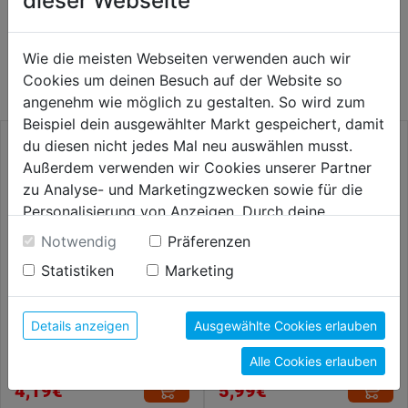
dieser Webseite
WEITERE PRODUKTE AUS DIESER
Wie die meisten Webseiten verwenden auch wir
KATEGORIE
Cookies um deinen Besuch auf der Website so
angenehm wie möglich zu gestalten. So wird zum
Beispiel dein ausgewählter Markt gespeichert, damit
du diesen nicht jedes Mal neu auswählen musst.
Außerdem verwenden wir Cookies unserer Partner
zu Analyse- und Marketingzwecken sowie für die
Personalisierung von Anzeigen. Durch deine
Einwilligung werden die Daten von Drittanbieter,
Notwendig
Präferenzen
unter anderem auch in den USA, verarbeitet.
Statistiken
Marketing
Durch Klick auf "Alle Cookies erlauben" stimmst du
der Verwendung aller Cookies zu. Unter "Details
anzeigen" findest du alle Infos zu den
Details anzeigen
Ausgewählte Cookies erlauben
Trapezklingen 19mm
Cutter Alu 18mm SB
unterschiedlichen Cookies, unter "Cookies
Alle Cookies erlauben
Konfigurieren" kannst du auswählen, welche Cookies
du zulassen möchtest und welche nicht.
4,19€
5,99€