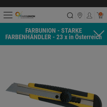
0
FARBUNION - STARKE
FARBENHÄNDLER - 23 x in Österreich