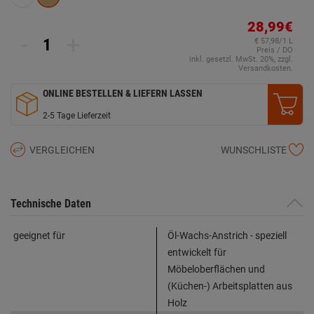
28,99€
-
+
€ 57,98/1 L
Preis / DO
inkl. gesetzl. MwSt. 20%, zzgl.
Versandkosten.
ONLINE BESTELLEN & LIEFERN LASSEN
2-5 Tage Lieferzeit
VERGLEICHEN
WUNSCHLISTE
Technische Daten
geeignet für
Öl-Wachs-Anstrich - speziell
entwickelt für
Möbeloberflächen und
(Küchen-) Arbeitsplatten aus
Holz