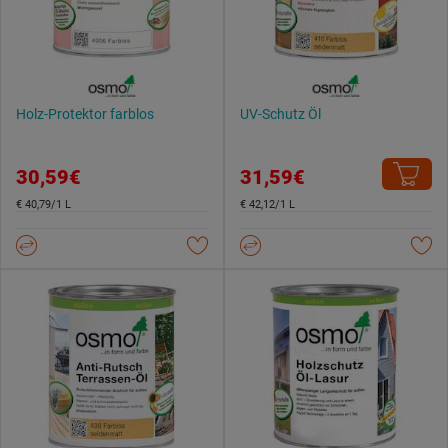
Holz-Protektor farblos
UV-Schutz Öl
30,59€
31,59€
€ 40,79/1 L
€ 42,12/1 L