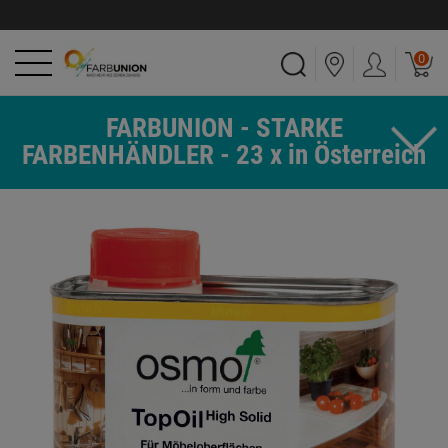
0
FARBUNION - STARKE
FARBENHÄNDLER - 23 x in Österreich