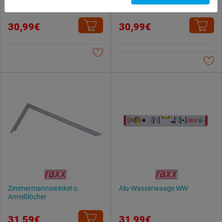
Kartonschneider 4014000
du zulassen möchtest und welche nicht.
Weitere Informationen findest du in unserer
30,99€
30,99€
Datenschutzerklärung
.
Zimmermannswinkel o.
Alu-Wasserwaage WW
Anreißlöcher
31,59€
31,99€