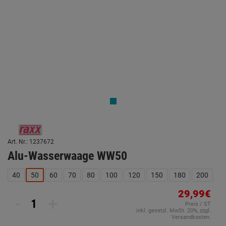
Art. Nr.: 1237672
Alu-Wasserwaage WW50
40
50
60
70
80
100
120
150
180
200
29,99€
-
+
Preis / ST
inkl. gesetzl. MwSt. 20%, zzgl.
Versandkosten.