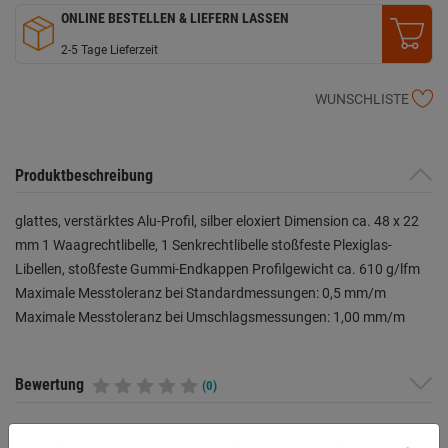
ONLINE BESTELLEN & LIEFERN LASSEN
2-5 Tage Lieferzeit
WUNSCHLISTE
Produktbeschreibung
glattes, verstärktes Alu-Profil, silber eloxiert Dimension ca. 48 x 22
mm 1 Waagrechtlibelle, 1 Senkrechtlibelle stoßfeste Plexiglas-
Libellen, stoßfeste Gummi-Endkappen Profilgewicht ca. 610 g/lfm
Maximale Messtoleranz bei Standardmessungen: 0,5 mm/m
Maximale Messtoleranz bei Umschlagsmessungen: 1,00 mm/m
Bewertung
(0)