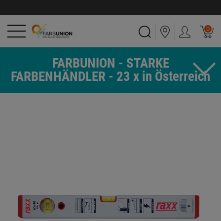
0
FARBUNION - STARKE
FARBENHÄNDLER - 23 x in Österreich