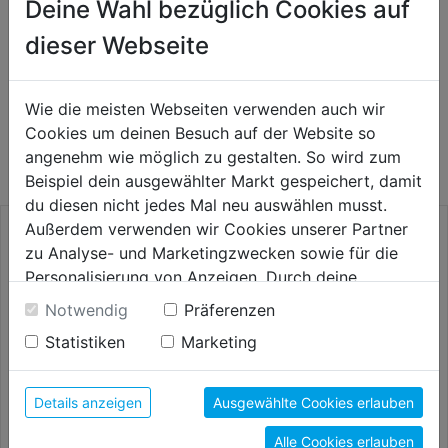
Deine Wahl bezüglich Cookies auf
HERSTELLERINFORMATIONEN
dieser Webseite
Wie die meisten Webseiten verwenden auch wir
WEITERE PRODUKTE AUS DIESER
Cookies um deinen Besuch auf der Website so
KATEGORIE
angenehm wie möglich zu gestalten. So wird zum
Beispiel dein ausgewählter Markt gespeichert, damit
du diesen nicht jedes Mal neu auswählen musst.
Außerdem verwenden wir Cookies unserer Partner
zu Analyse- und Marketingzwecken sowie für die
Personalisierung von Anzeigen. Durch deine
Einwilligung werden die Daten von Drittanbieter,
Notwendig
Präferenzen
unter anderem auch in den USA, verarbeitet.
Statistiken
Marketing
Durch Klick auf "Alle Cookies erlauben" stimmst du
der Verwendung aller Cookies zu. Unter "Details
anzeigen" findest du alle Infos zu den
Details anzeigen
Ausgewählte Cookies erlauben
unterschiedlichen Cookies, unter "Cookies
Schienen-Verlängerung f. Gips-
Rollmeter Tri-Matic TM
Alle Cookies erlauben
Konfigurieren" kannst du auswählen, welche Cookies