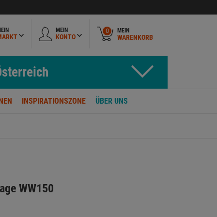
EIN
MEIN
MEIN
0
MARKT
KONTO
WARENKORB
sterreich
NEN
INSPIRATIONSZONE
ÜBER UNS
aage WW150