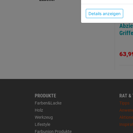
Details anzeigen
Abzie
Griffe
63,9
PRODUKTE
RAT &
Farben&Lacke
Tipps
Holz
Anwen
Werkzeug
Aktion
Lifestyle
Inspira
Farbunion Produkte