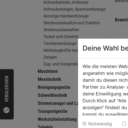
Maxima
Schraubstöcke, Ambosse
Schraubzwingen, Spannwerkzeuge
Sonstige Handwerkzeuge
Bewer
Stecknusseinsätze und Zubehör
Stecknusskassetten
Tacker und Zubehör
HERST
Tischlerwerkzeuge
Deine Wahl be
Werkzeugkoffer bestückt
Zangen
Zug- und Hubgeräte
Wie die meisten Web
WEI
Maschinen
angenehm wie möglich
VERGLEICHEN
Messtechnik
damit du diesen nic
Partner zu Analyse-
Reinigungsgeräte
deine Einwilligung w
Schweißtechnik
Durch Klick auf "All
Stromerzeuger und Ladegeräte
anzeigen" findest du
Transportgeräte
kannst du auswählen
Werkstatteinrichtung
Weitere Informatione
Notwendig
Zubehör