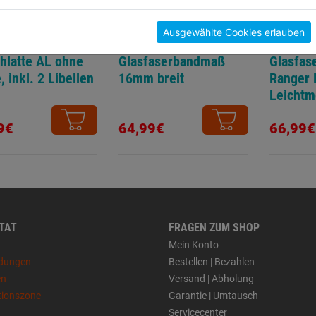
Ausgewählte Cookies erlauben
hlatte AL ohne
Glasfaserbandmaß
Glasfas
, inkl. 2 Libellen
16mm breit
Ranger 
Leichtm
9€
64,99€
66,99€
 TAT
FRAGEN ZUM SHOP
Mein Konto
dungen
Bestellen | Bezahlen
en
Versand | Abholung
tionszone
Garantie | Umtausch
Servicecenter