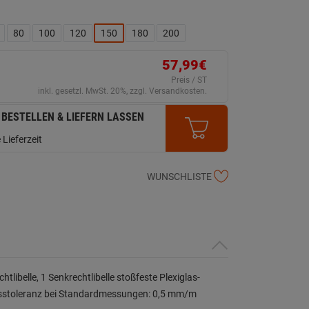
80
100
120
150
180
200
57,99€
Preis / ST
inkl. gesetzl. MwSt. 20%, zzgl. Versandkosten.
 BESTELLEN & LIEFERN LASSEN
 Lieferzeit
WUNSCHLISTE
htlibelle, 1 Senkrechtlibelle stoßfeste Plexiglas-
esstoleranz bei Standardmessungen: 0,5 mm/m