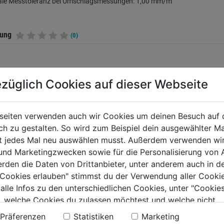
le Messtoleranz bei Umschlagsmessungen: 1,00 mm/m
tung
(0)
ELLERINFORMATIONEN
züglich Cookies auf dieser Webseite
seiten verwenden auch wir Cookies um deinen Besuch auf 
TERE PRODUKTE AUS DIESER KATEGORIE
 zu gestalten. So wird zum Beispiel dein ausgewählter Ma
ht jedes Mal neu auswählen musst. Außerdem verwenden wi
 und Marketingzwecken sowie für die Personalisierung von 
erden die Daten von Drittanbieter, unter anderem auch in d
e Cookies erlauben" stimmst du der Verwendung aller Cookie
 alle Infos zu den unterschiedlichen Cookies, unter "Cookies
, welche Cookies du zulassen möchtest und welche nicht.
n findest du in unserer
Datenschutzerklärung
.
Präferenzen
Statistiken
Marketing