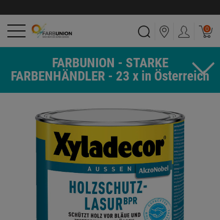
0
FARBUNION - STARKE
FARBENHÄNDLER - 23 x in Österreich