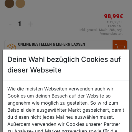
98,99€
-
+
€ 19,80/1 L
Preis / ST
inkl. gesetzl. MwSt. 20%, zzgl.
Versandkosten.
ONLINE BESTELLEN & LIEFERN LASSEN
2-5 Tage Lieferzeit
Deine Wahl bezüglich Cookies auf
VERGLEICHEN
WUNSCHLISTE
dieser Webseite
Wie die meisten Webseiten verwenden auch wir
Technische Daten
Cookies um deinen Besuch auf der Website so
angenehm wie möglich zu gestalten. So wird zum
geeignet für
neue und alte Hölzer im
Beispiel dein ausgewählter Markt gespeichert, damit
Außenbereich
du diesen nicht jedes Mal neu auswählen musst.
Untergrund
Fassaden, Sichtblenden,
Außerdem verwenden wir Cookies unserer Partner
Pergolen, Zäune, Carports,
zu Analyse- und Marketingzwecken sowie für die